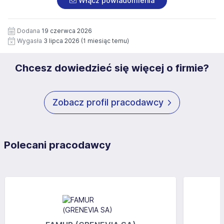
Włącz powiadomienia
wizerunku), na potrzeby przyszłych rekrutacji przez okres
siedziby administratora.
12 miesięcy. Zgoda jest dobrowolna i może być w każdym
Pełną treść Klauzuli znajdzie Pan/Pani pod adresem:
czasie wycofana.
Dodana
19 czerwca 2026
https://www.workprofit.pl/klauzula-informacyjna.html
Wygasła
3 lipca 2026
(1 miesiąc temu)
Chcesz dowiedzieć się więcej o firmie?
Zobacz profil pracodawcy
Polecani pracodawcy