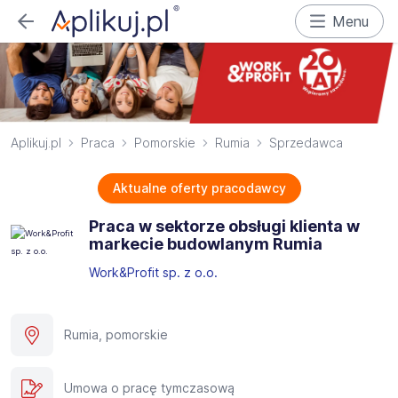
Menu
Aplikuj.pl
Praca
Pomorskie
Rumia
Sprzedawca
Aktualne oferty pracodawcy
Praca w sektorze obsługi klienta w
markecie budowlanym Rumia
Work&Profit sp. z o.o.
Rumia, pomorskie
Umowa o pracę tymczasową