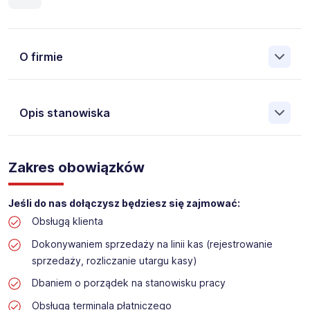
O firmie
Opis stanowiska
Założona w 2001 Agencja Pracy Tymczasowej, Agencja
Pośrednictwa Pracy i Doradztwa Personalnego Work &
Zakres obowiązków
Profit jest obecnie jedną z największych niezależnych
polskich agencji zatrudnienia. W ciągu wielu lat naszej
działalności daliśmy pracę przeszło 50 000 pracowników
Jeśli do nas dołączysz będziesz się zajmować:
w całym kraju. Skutecznie znajdujemy pracowników dla
Obsługą klienta
największych firm, jak również małych rodzinnych
przedsiębiorstw w Polsce. Agencja jest wpisana pod nr
Dokonywaniem sprzedaży na linii kas (rejestrowanie
396 w Krajowym Rejestrze Agencji Zatrudnienia.
sprzedaży, rozliczanie utargu kasy)
Obecnie dla naszego Klienta, poszukujemy osób do pracy
Dbaniem o porządek na stanowisku pracy
na stanowisko:
Obsługą terminala płatniczego