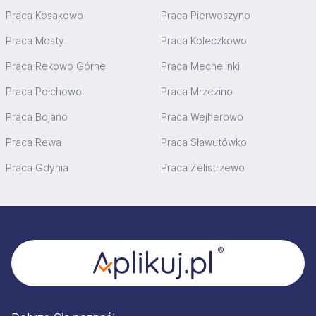
Praca Kosakowo
Praca Pierwoszyno
Praca Mosty
Praca Koleczkowo
Praca Rekowo Górne
Praca Mechelinki
Praca Połchowo
Praca Mrzezino
Praca Bojano
Praca Wejherowo
Praca Rewa
Praca Sławutówko
Praca Gdynia
Praca Żelistrzewo
Stopka