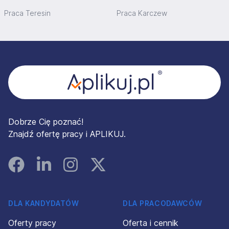
Praca Teresin
Praca Karczew
Stopka
Dobrze Cię poznać!
Znajdź ofertę pracy i APLIKUJ.
Facebook
Linked In
Instagram
Instagram
DLA KANDYDATÓW
DLA PRACODAWCÓW
Oferty pracy
Oferta i cennik