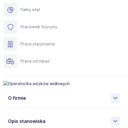
Pełny etat
Pracownik fizyczny
Praca stacjonarna
Praca od zaraz
O firmie
JAKMET
Jesteśmy firmą, która specjalizuje się w produkcji
wysokiej jakości wyrobów elektrycznych takich jak
Opis stanowiska
obudowy czy rozdzielnice. Wykonujemy także