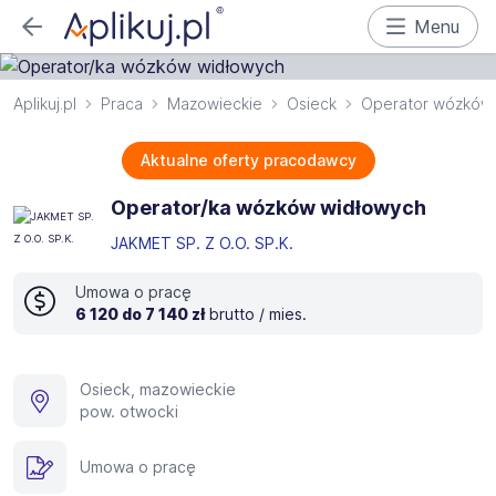
Menu
Aplikuj.pl
Praca
Mazowieckie
Osieck
Operator wózków
Aktualne oferty pracodawcy
Operator/ka wózków widłowych
JAKMET SP. Z O.O. SP.K.
Umowa o pracę
6 120 do 7 140 zł
brutto / mies.
Osieck, mazowieckie
pow. otwocki
Umowa o pracę