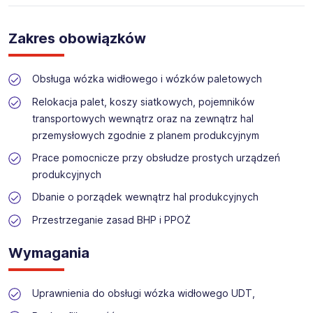
specjalistyczne obudowy dla przemysłu, które spełniają
nawet najbardziej restrykcyjne normy bezpieczeństwa. Na
Miejsce pracy: Sobienki 30, 08-445 Osieck
rynku działamy już 1989 roku, dzięki temu dysponujemy
Zakres obowiązków
bogatym doświadczeniem i wysoko wyspecjalizowaną
kadrą pracowniczą. Wciąż poszerzamy i ulepszamy nasz
asortyment, by zapewnić klientom jak najlepsze produkty.
Obsługa wózka widłowego i wózków paletowych
Gwarancją tego jest również posiadany przez nas system
zarządzania jakością ISO 9001.
Relokacja palet, koszy siatkowych, pojemników
transportowych wewnątrz oraz na zewnątrz hal
przemysłowych zgodnie z planem produkcyjnym
Prace pomocnicze przy obsłudze prostych urządzeń
produkcyjnych
Dbanie o porządek wewnątrz hal produkcyjnych
Przestrzeganie zasad BHP i PPOŻ
Wymagania
Uprawnienia do obsługi wózka widłowego UDT,