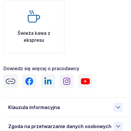
Świeża kawa z
ekspresu
Dowiedz się więcej o pracodawcy
Klauzula informacyjna
Administratorem danych osobowych jest Medicover Sp. z
Zgoda na przetwarzanie danych osobowych
o.o. 00-807 Warszawa Al. Jerozolimskie 96, NIP: