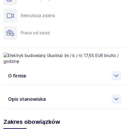
Rekrutacja zdalna
Praca od zaraz
O firmie
Silverhand to międzynarodowa agencja zatrudnienia
specjalizującą się w rekrutacji fachowców do pracy za
Opis stanowiska
granicą. Pomożemy Ci znaleźć pracę w takich krajach, jak:
Niemcy, Austria, Holandia, Belgia, Islandia, Norwegia,
Dania, Szwecja i wielu innych.
Zakres obowiązków
Skrót „m / k / n” ma charakter wyłącznie informacyjny i
Oferujemy szeroki wybór stanowisk w branżach
oznacza, że ogłoszenie jest skierowane do wszystkich