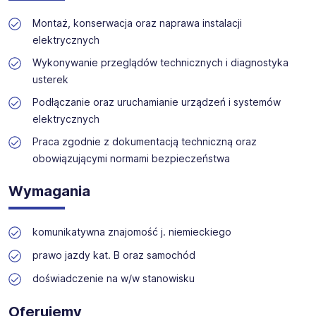
technicznych, produkcyjnych i budowlanych. Nasz zespół
osób, niezależnie od ich tożsamości płciowej, w tym
zapewnia wsparcie na każdym etapie rekrutacji.
Montaż, konserwacja oraz naprawa instalacji
mężczyzn, kobiet oraz osób niebinarnych. Kolejność
użytych oznaczeń jest przypadkowa, nie stanowi
elektrycznych
kryterium różnicującego i nie ma wpływu na ocenę
Wykonywanie przeglądów technicznych i diagnostyka
kandydatów ani na przebieg i wynik procesu
usterek
rekrutacyjnego. Proces rekrutacji prowadzony jest z
poszanowaniem zasady równego traktowania i
Podłączanie oraz uruchamianie urządzeń i systemów
niedyskryminacji.
elektrycznych
Praca zgodnie z dokumentacją techniczną oraz
obowiązującymi normami bezpieczeństwa
Wymagania
komunikatywna znajomość j. niemieckiego
prawo jazdy kat. B oraz samochód
doświadczenie na w/w stanowisku
Oferujemy