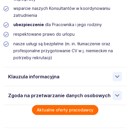
wsparcie naszych Konsultantów w koordynowaniu
zatrudnienia
ubezpieczenie
dla Pracownika i jego rodziny
respektowane prawo do urlopu
nasze usługi są bezpłatne (m. in. tłumaczenie oraz
profesjonalne przygotowanie CV w j. niemieckim na
potrzeby rekrutacji)
Klauzula informacyjna
Na podstawie art. 6 ust. 1 lit. b rozporządzenia (UE) nr
Zgoda na przetwarzanie danych osobowych
2016/679 (dalej: „Rozporządzenie”), wyrażam zgodę na
przetwarzanie moich danych osobowych w procesie
rekrutacji na stanowisko, na które aplikuję lub stanowisko
Wyrażam zgodę na przetwarzanie moich danych
Aktualne oferty pracodawcy
wymagające podobnych kwalifikacji. Moja zgoda obejmuje
osobowych przez SILVERHAND Dominik Matczak 61-868
cały etap rekrutacji ogłoszonej i prowadzonej przez dra
Poznań ul. Garbary 35/9, NIP: 6222558929 zawartych w
Dominika Matczaka, prowadzącego działalność
załączonych dokumentach aplikacyjnych (w tym