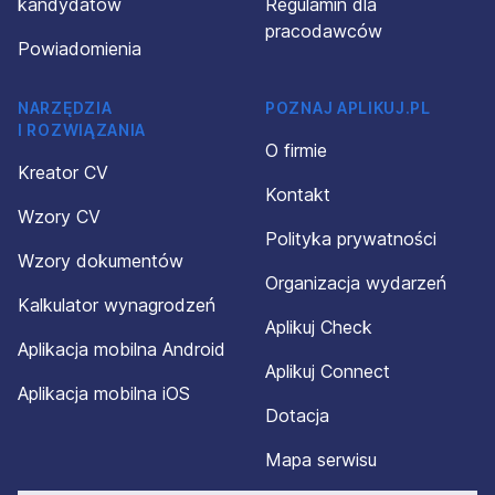
danych osobowych było zupełnie dobrowolne. Wiem też,
kandydatów
Regulamin dla
że mogę wyrazić sprzeciw wobec przetwarzania danych
pracodawców
osobowych oraz złożyć skargę Prezesa Urzędu Ochrony
Powiadomienia
Danych Osobowych. W razie jakichkolwiek wątpliwości
dotyczących moich danych osobowych skontaktuję się z
NARZĘDZIA
POZNAJ APLIKUJ.PL
ich Administratorem, dr. Dominikiem Matczakiem, wysyłając
I ROZWIĄZANIA
wiadomość drogą elektroniczną na adres
O firmie
rodo@silverhand.eu; tradycyjną pocztą na adres agencji
Kreator CV
zatrudnienia Silverhand lub zadzwonię pod nr tel.
Kontakt
+48539601600.
Wzory CV
Polityka prywatności
SILVERHAND Dominik Matczak – bezpieczne i
Wzory dokumentów
satysfakcjonujące zatrudnienie za granicą (KRAZ 7822).
Organizacja wydarzeń
Kalkulator wynagrodzeń
Aplikuj Check
Aplikacja mobilna Android
Aplikuj Connect
Aplikacja mobilna iOS
Dotacja
Mapa serwisu