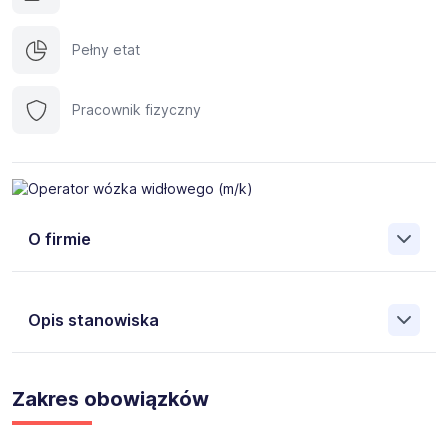
Pełny etat
Pracownik fizyczny
O firmie
Trenkwalder
to międzynarodowa agencja pracy i
doradztwa personalnego specjalizująca się w
Opis stanowiska
rekrutacjach, pracy tymczasowej, delegowaniu
pracowników, outsourcingu oraz doradztwie HR. Od
ponad 40 lat na świecie i 25 lat w Polsce wspieramy
Aktualnie dla naszego Klienta poszukujemy osób na
kandydatów w rozwoju kariery zawodowej, a firmom
stanowisko Operator wózka widłowego (m/k).
Zakres obowiązków
pomagamy budować efektywne zespoły.
Łączymy wiedzę ekspertów HR, nowoczesne technologie