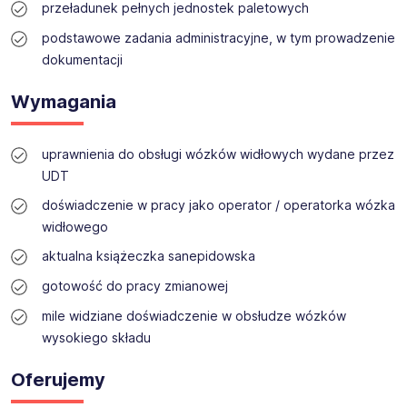
przeładunek pełnych jednostek paletowych
HR Tech oraz rozwiązania outsourcingowe, aby
skutecznie odpowiadać na wyzwania współczesnego
podstawowe zadania administracyjne, w tym prowadzenie
rynku pracy.
dokumentacji
Działając poprzez sieć 200 oddziałów w Europie i
kilkunastu biur terenowych w Polsce, łączymy znajomość
Wymagania
lokalnych rynków pracy z międzynarodowym
doświadczeniem.
Rekrutujemy pracowników na wszystkie poziomy
uprawnienia do obsługi wózków widłowych wydane przez
stanowisk: podstawowe, techniczne, inżynierskie,
UDT
specjalistyczne i menedżerskie dla firm w Polsce,
Niemczech i innych krajach Europy. Niezależnie od tego,
doświadczenie w pracy jako operator / operatorka wózka
czy szukasz pierwszej pracy, kolejnego kroku w karierze,
widłowego
czy nowych wyzwań zawodowych, możesz liczyć na
aktualna książeczka sanepidowska
nasze wsparcie.
Wierzymy, że sukces organizacji zaczyna się od ludzi,
gotowość do pracy zmianowej
dlatego stawiamy na partnerskie relacje, profesjonalne
mile widziane doświadczenie w obsłudze wózków
wsparcie i rozwój potencjału każdego kandydata.
wysokiego składu
Oferujemy