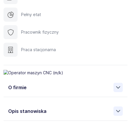
Pełny etat
Pracownik fizyczny
Praca stacjonarna
O firmie
Trenkwalder
to międzynarodowa agencja pracy i
doradztwa personalnego specjalizująca się w
Opis stanowiska
rekrutacjach, pracy tymczasowej, delegowaniu
pracowników, outsourcingu oraz doradztwie HR. Od
ponad 40 lat na świecie i 25 lat w Polsce wspieramy
Aktualnie dla naszego Klienta poszukujemy osób na