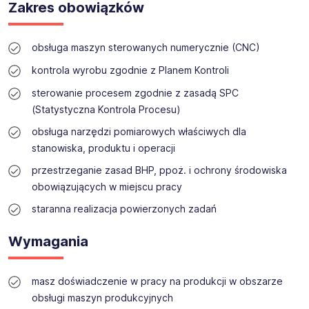
kandydatów w rozwoju kariery zawodowej, a firmom
stanowisko Operator maszyn CNC (m/k).
Zakres obowiązków
pomagamy budować efektywne zespoły.
Łączymy wiedzę ekspertów HR, nowoczesne technologie
obsługa maszyn sterowanych numerycznie (CNC)
HR Tech oraz rozwiązania outsourcingowe, aby
skutecznie odpowiadać na wyzwania współczesnego
kontrola wyrobu zgodnie z Planem Kontroli
rynku pracy.
sterowanie procesem zgodnie z zasadą SPC
Działając poprzez sieć 200 oddziałów w Europie i
kilkunastu biur terenowych w Polsce, łączymy znajomość
(Statystyczna Kontrola Procesu)
lokalnych rynków pracy z międzynarodowym
obsługa narzędzi pomiarowych właściwych dla
doświadczeniem.
stanowiska, produktu i operacji
Rekrutujemy pracowników na wszystkie poziomy
stanowisk: podstawowe, techniczne, inżynierskie,
przestrzeganie zasad BHP, ppoż. i ochrony środowiska
specjalistyczne i menedżerskie dla firm w Polsce,
obowiązujących w miejscu pracy
Niemczech i innych krajach Europy. Niezależnie od tego,
staranna realizacja powierzonych zadań
czy szukasz pierwszej pracy, kolejnego kroku w karierze,
czy nowych wyzwań zawodowych, możesz liczyć na
nasze wsparcie.
Wymagania
Wierzymy, że sukces organizacji zaczyna się od ludzi,
dlatego stawiamy na partnerskie relacje, profesjonalne
masz doświadczenie w pracy na produkcji w obszarze
wsparcie i rozwój potencjału każdego kandydata.
obsługi maszyn produkcyjnych