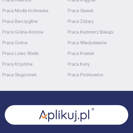
Praca Modła Królewska
Praca Sławsk
Praca Barczygłów
Praca Żdżary
Praca Golina-Kolonia
Praca Kazimierz Biskupi
Praca Golina
Praca Władysławów
Praca Lisiec Wielki
Praca Kramsk
Praca Krzymów
Praca Kuny
Praca Sługocinek
Praca Piotrkowice
Stopka