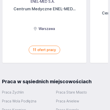
Centrum Medyczne ENEL-MED...
Cen
Warszawa
11
ofert pracy
Praca w sąsiednich miejscowościach
Praca Żychlin
Praca Stare Miasto
Praca Wola Podłężna
Praca Anielew
Praca Kawnice
Praca Krągola