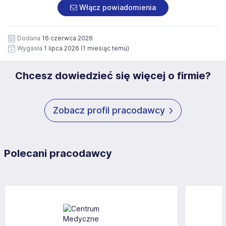
załączonych dokumentach aplikacyjnych (w tym
pod numerem 33 816 64 09 lub pisemnie na adres
Włącz powiadomienia
wizerunku), na potrzeby przyszłych rekrutacji przez okres
siedziby administratora.
12 miesięcy. Zgoda jest dobrowolna i może być w każdym
Pełną treść Klauzuli znajdzie Pan/Pani pod adresem:
czasie wycofana.
Dodana
16 czerwca 2026
https://www.workprofit.pl/klauzula-informacyjna.html
Wygasła
1 lipca 2026
(1 miesiąc temu)
Chcesz dowiedzieć się więcej o firmie?
Zobacz profil pracodawcy
Polecani pracodawcy