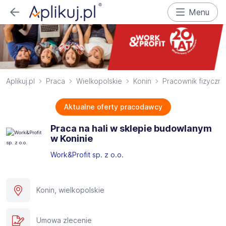
Menu
Aplikuj.pl
Praca
Wielkopolskie
Konin
Pracownik fizyczny
Aktualne oferty pracodawcy
Praca na hali w sklepie budowlanym
w Koninie
Work&Profit sp. z o.o.
Konin, wielkopolskie
Umowa zlecenie