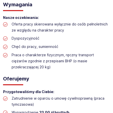
Praca na hali w sklepie budowlanym
Wymagania
Lokalizacja: Konin
Nasze oczekiwania:
Oferta pracy skierowana wyłącznie do osób pełnoletnich
ze względu na charakter pracy
Dyspozycyjność
Chęć do pracy, sumienność
Praca o charakterze fizycznym, ręczny transport
ciężarów zgodnie z przepisami BHP (o masie
przekraczającej 20 kg)
Oferujemy
Przygotowaliśmy dla Ciebie:
Zatrudnienie w oparciu o umowę cywilnoprawną (praca
tymczasowa)
Wynagrodzenie
33,00 zł brutto/h