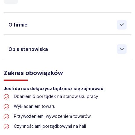
O firmie
Opis stanowiska
Założona w 2001 Agencja Pracy Tymczasowej, Agencja
Pośrednictwa Pracy i Doradztwa Personalnego Work &
Zakres obowiązków
Profit jest obecnie jedną z największych niezależnych
polskich agencji zatrudnienia. W ciągu wielu lat naszej
działalności daliśmy pracę przeszło 50 000 pracowników
Jeśli do nas dołączysz będziesz się zajmować:
w całym kraju. Skutecznie znajdujemy pracowników dla
Dbaniem o porządek na stanowisku pracy
największych firm, jak również małych rodzinnych
przedsiębiorstw w Polsce. Agencja jest wpisana pod nr
Wykładaniem towaru
396 w Krajowym Rejestrze Agencji Zatrudnienia.
Przywożeniem, wywożeniem towarów
Obecnie dla naszego Klienta, poszukujemy osób na
Czynnościami porządkowymi na hali
stanowisko: