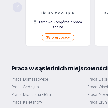
Lidl sp. z o.o. sp. k.
BZ
Tarnowo Podgórne / praca
zdalna
38
ofert pracy
Praca w sąsiednich miejscowośc
Praca Domaszowice
Praca Dąb
Praca Cedzyna
Praca Wiśn
Praca Miedziana Góra
Praca Nowi
Praca Kajetanów
Praca Bryn