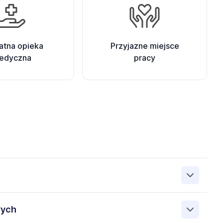
atna opieka
Przyjazne miejsce
edyczna
pracy
DER&PARTNER SP Z O.O. 96-100 Skierniewice Gałeckiego
wych
ne są w celu rekrutacji przez Administratora. Wiem, że