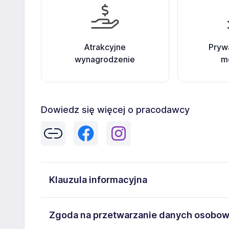
Atrakcyjne
Pryw
wynagrodzenie
m
Dowiedz się więcej o pracodawcy
Klauzula informacyjna
Administratorem danych osobowych jest TRENKWAL
Zgoda na przetwarzanie danych osobo
14, NIP: 8361662689. Moje dane osobowe przetwarza