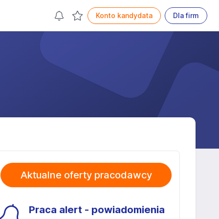
Konto kandydata
Dla firm
Aktualne oferty pracodawcy
Praca alert - powiadomienia