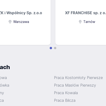
K i Wspólnicy Sp. z.o.o
XF FRANCHISE sp. z o.
Warszawa
Tarnów
iach
rowa
Praca Kostomłoty Pierwsze
iówka
Praca Masłów Pierwszy
ny
Praca Kowala
ica
Praca Bilcza