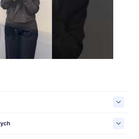
zanie przez Work&Profit Sp. z o.o., ul. 11 Listopada 60-62,
wych
 zgłoszeniu rekrutacyjnym w celu prowadzenia rekrutacji
asie możesz cofnąć zgodę, kontaktując się z nami pod