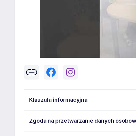
Klauzula informacyjna
Klikając w przycisk „Wyślij” zgadzasz się na przetwar
Zgoda na przetwarzanie danych osobo
43-300 Bielsko-Biała danych osobowych zawartych w
na stanowisko wskazane w ogłoszeniu. W każdym cz