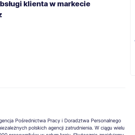
bsługi klienta w markecie
z
gencja Pośrednictwa Pracy i Doradztwa Personalnego
iezależnych polskich agencji zatrudnienia. W ciągu wielu
0 000 pracowników w całym kraju. Skutecznie znajdujemy