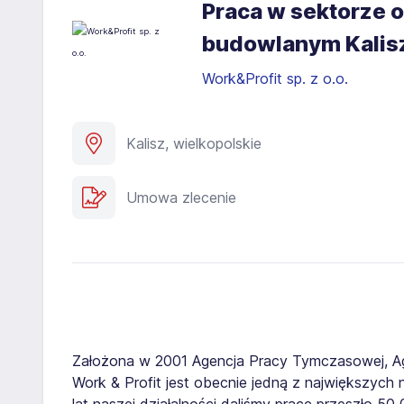
Praca w sektorze o
budowlanym Kalis
Work&Profit sp. z o.o.
Kalisz, wielkopolskie
Umowa zlecenie
Założona w 2001 Agencja Pracy Tymczasowej, A
Work & Profit jest obecnie jedną z największych n
lat naszej działalności daliśmy pracę przeszło 5