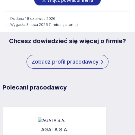
Włącz powiadomienia
wizerunku), na potrzeby przyszłych rekrutacji przez okres
siedziby administratora.
12 miesięcy. Zgoda jest dobrowolna i może być w każdym
Pełną treść Klauzuli znajdzie Pan/Pani pod adresem:
czasie wycofana.
Dodana
18 czerwca 2026
https://www.workprofit.pl/klauzula-informacyjna.html
Wygasła
3 lipca 2026
(1 miesiąc temu)
Chcesz dowiedzieć się więcej o firmie?
Zobacz profil pracodawcy
Polecani pracodawcy
AGATA S.A.