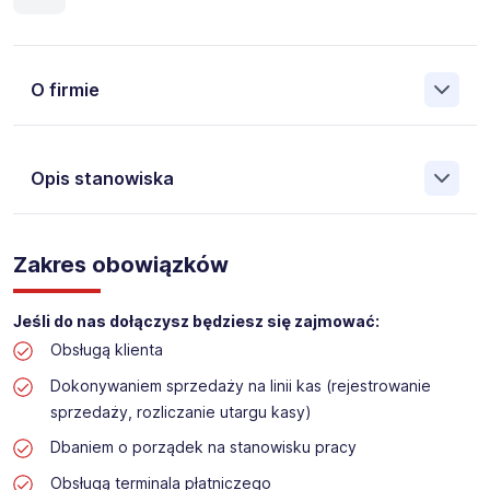
O firmie
Opis stanowiska
Założona w 2001 Agencja Pracy Tymczasowej, Agencja
Pośrednictwa Pracy i Doradztwa Personalnego Work &
Zakres obowiązków
Profit jest obecnie jedną z największych niezależnych
polskich agencji zatrudnienia. W ciągu wielu lat naszej
działalności daliśmy pracę przeszło 50 000 pracowników
Jeśli do nas dołączysz będziesz się zajmować:
w całym kraju. Skutecznie znajdujemy pracowników dla
Obsługą klienta
największych firm, jak również małych rodzinnych
przedsiębiorstw w Polsce. Agencja jest wpisana pod nr
Dokonywaniem sprzedaży na linii kas (rejestrowanie
396 w Krajowym Rejestrze Agencji Zatrudnienia.
sprzedaży, rozliczanie utargu kasy)
Obecnie dla naszego Klienta, poszukujemy osób do pracy
Dbaniem o porządek na stanowisku pracy
na stanowisko:
Obsługą terminala płatniczego