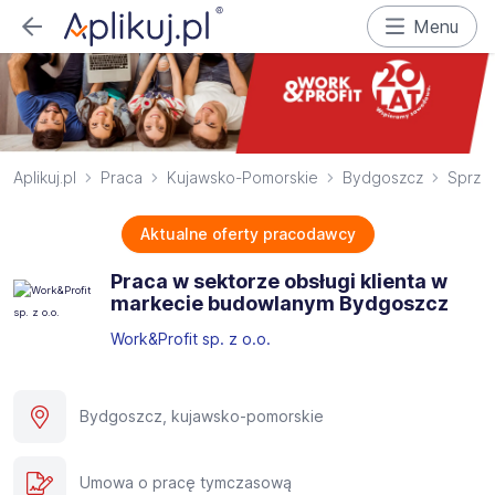
Menu
Aplikuj.pl
Praca
Kujawsko-Pomorskie
Bydgoszcz
Sprze
Aktualne oferty pracodawcy
Praca w sektorze obsługi klienta w
markecie budowlanym Bydgoszcz
Work&Profit sp. z o.o.
Bydgoszcz, kujawsko-pomorskie
Umowa o pracę tymczasową