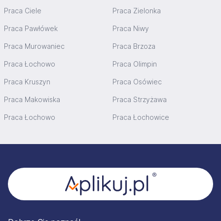
Praca Ciele
Praca Zielonka
Praca Pawłówek
Praca Niwy
Praca Murowaniec
Praca Brzoza
Praca Łochowo
Praca Olimpin
Praca Kruszyn
Praca Osówiec
Praca Makowiska
Praca Strzyżawa
Praca Łochowo
Praca Łochowice
Stopka