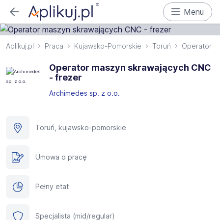
Menu
Aplikuj.pl
Praca
Kujawsko-Pomorskie
Toruń
Operator m
Operator maszyn skrawających CNC
- frezer
Archimedes sp. z o.o.
Toruń, kujawsko-pomorskie
Umowa o pracę
Pełny etat
Specjalista (mid/regular)