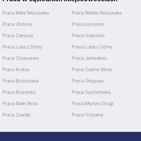
Praca Mała Nieszawka
Praca Wielka Nieszawka
Praca Złotoria
Praca Łysomice
Praca Cierpice
Praca Grębocin
Praca Lubicz Dolny
Praca Lubicz Górny
Praca Ostaszewo
Praca Jedwabno
Praca Krobia
Praca Czarne Błoto
Praca Brzozówka
Praca Głogowo
Praca Brzezinko
Praca Suchatówka
Praca Białe Błota
Praca Młyniec Drugi
Praca Zawały
Praca Grzywna
Stopka