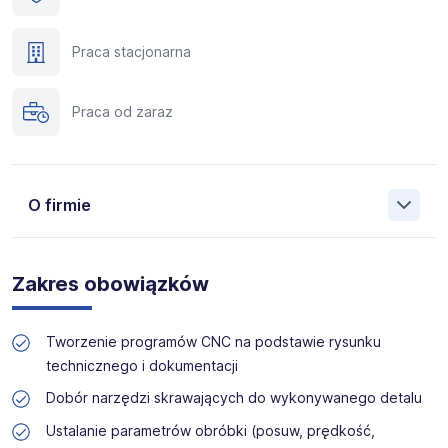
Praca stacjonarna
Praca od zaraz
O firmie
Archimedes Sp. z o.o. to firma zajmująca się doborem,
produkcją oraz dystrybucją maszyn, urządzeń oraz
Zakres obowiązków
podzespołów przemysłowych. Siedziba mieści się w
Toruniu, a oddział firmy w Dąbrowie Górniczej. Oferujemy
naszym klientom ponad 150.000 różnego rodzaju
Tworzenie programów CNC na podstawie rysunku
urządzeń i części, z których większość dostępna jest z
technicznego i dokumentacji
magazynu. Zaplecze firmy Archimedes stanowią biura,
centra produkcyjne oraz magazyny o powierzchni ponad
Dobór narzędzi skrawających do wykonywanego detalu
4000m². Współpracujemy z dostawcami z całego świata.
Ustalanie parametrów obróbki (posuw, prędkość,
Nasz zespół to ponad 100 doświadczonych specjalistów.