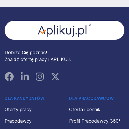
Stopka
Dobrze Cię poznać!
Znajdź ofertę pracy i APLIKUJ.
Facebook
Linked In
Instagram
Instagram
DLA KANDYDATÓW
DLA PRACODAWCÓW
Oferty pracy
Oferta i cennik
Pracodawcy
Profil Pracodawcy 360°