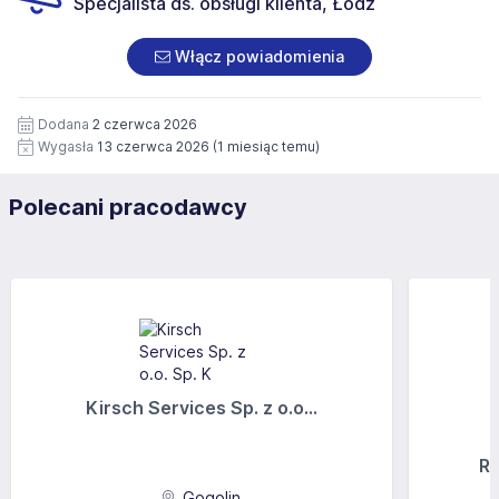
Specjalista ds. obsługi klienta, Łódź
Włącz powiadomienia
Dodana
2 czerwca 2026
Wygasła
13 czerwca 2026
(1 miesiąc temu)
Polecani pracodawcy
Kirsch Services Sp. z o.o...
Ra
Gogolin