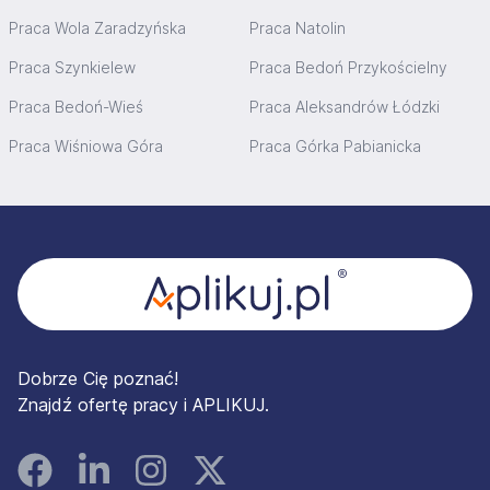
Praca Wola Zaradzyńska
Praca Natolin
Praca Szynkielew
Praca Bedoń Przykościelny
Praca Bedoń-Wieś
Praca Aleksandrów Łódzki
Praca Wiśniowa Góra
Praca Górka Pabianicka
Stopka
Dobrze Cię poznać!
Znajdź ofertę pracy i APLIKUJ.
Facebook
Linked In
Instagram
Instagram