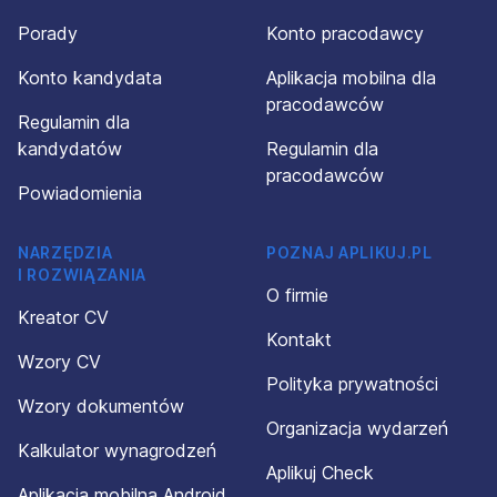
Porady
Konto pracodawcy
Konto kandydata
Aplikacja mobilna dla
pracodawców
Regulamin dla
kandydatów
Regulamin dla
pracodawców
Powiadomienia
NARZĘDZIA
POZNAJ APLIKUJ.PL
I ROZWIĄZANIA
O firmie
Kreator CV
Kontakt
Wzory CV
Polityka prywatności
Wzory dokumentów
Organizacja wydarzeń
Kalkulator wynagrodzeń
Aplikuj Check
Aplikacja mobilna Android