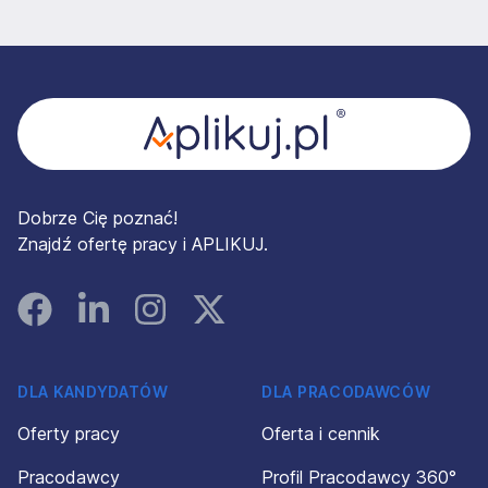
Stopka
Dobrze Cię poznać!
Znajdź ofertę pracy i APLIKUJ.
Facebook
Linked In
Instagram
Instagram
DLA KANDYDATÓW
DLA PRACODAWCÓW
Oferty pracy
Oferta i cennik
Pracodawcy
Profil Pracodawcy 360°