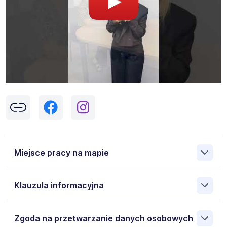
Miejsce pracy na mapie
Klauzula informacyjna
Pokaż
mapę
Klikając w przycisk „Wyślij” zgadzasz się na przetwarzanie
Zgoda na przetwarzanie danych osobowych
przez Work&Profit Sp. z o.o., ul. 11 Listopada 60-62, 43-