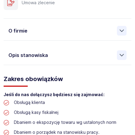
Umowa zlecenie
O firmie
Opis stanowiska
Założona w 2001 Agencja Pracy Tymczasowej, Agencja
Pośrednictwa Pracy i Doradztwa Personalnego Work &
Zakres obowiązków
Profit jest obecnie jedną z największych niezależnych
polskich agencji zatrudnienia. W ciągu wielu lat naszej
działalności daliśmy pracę przeszło 50 000 pracowników
Jeśli do nas dołączysz będziesz się zajmować:
w całym kraju. Skutecznie znajdujemy pracowników dla
Obsługą klienta
największych firm, jak również małych rodzinnych
przedsiębiorstw w Polsce. Agencja jest wpisana pod nr
Obsługą kasy fiskalnej
396 w Krajowym Rejestrze Agencji Zatrudnienia.
Dbaniem o ekspozycję towaru wg ustalonych norm
Obecnie dla naszego Klienta, poszukujemy osób na
Dbaniem o porządek na stanowisku pracy.
stanowisko: