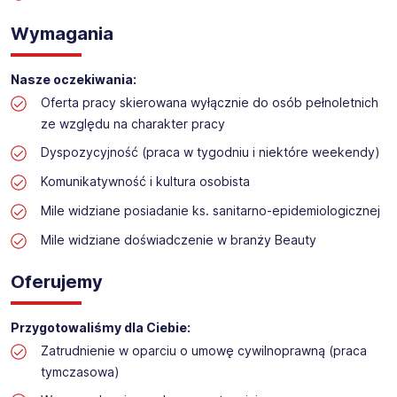
Obsługa kas/dokładanie towaru w sklepie
Wymagania
kosmetycznym/drogerii
Lokalizacja: Pszczyna
Nasze oczekiwania:
Oferta pracy skierowana wyłącznie do osób pełnoletnich
ze względu na charakter pracy
Dyspozycyjność (praca w tygodniu i niektóre weekendy​)
Komunikatywność i kultura osobista
Mile widziane posiadanie ks. sanitarno-epidemiologicznej
Mile widziane doświadczenie w branży Beauty
Oferujemy
Przygotowaliśmy dla Ciebie:
Zatrudnienie w oparciu o umowę cywilnoprawną (praca
tymczasowa)