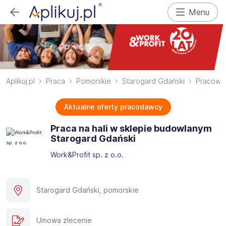
Menu
Aplikuj.pl
Praca
Pomorskie
Starogard Gdański
Pracowni
Aktualne oferty pracodawcy
Praca na hali w sklepie budowlanym
Starogard Gdański
Work&Profit sp. z o.o.
Starogard Gdański, pomorskie
Umowa zlecenie