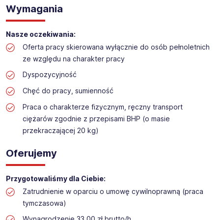
Praca na hali w sklepie budowlanym
Wymagania
Lokalizacja: S
tarogard Gdański
Nasze oczekiwania:
Oferta pracy skierowana wyłącznie do osób pełnoletnich
ze względu na charakter pracy
Dyspozycyjność
Chęć do pracy, sumienność
Praca o charakterze fizycznym, ręczny transport
ciężarów zgodnie z przepisami BHP (o masie
przekraczającej 20 kg)
Oferujemy
Przygotowaliśmy dla Ciebie:
Zatrudnienie w oparciu o umowę cywilnoprawną (praca
tymczasowa)
Wynagrodzenie 33,00 zł brutto/h