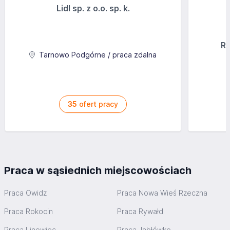
Lidl sp. z o.o. sp. k.
Ra
Tarnowo Podgórne / praca zdalna
35
ofert pracy
Praca w sąsiednich miejscowościach
Praca Owidz
Praca Nowa Wieś Rzeczna
Praca Rokocin
Praca Rywałd
Praca Linowiec
Praca Jabłówko