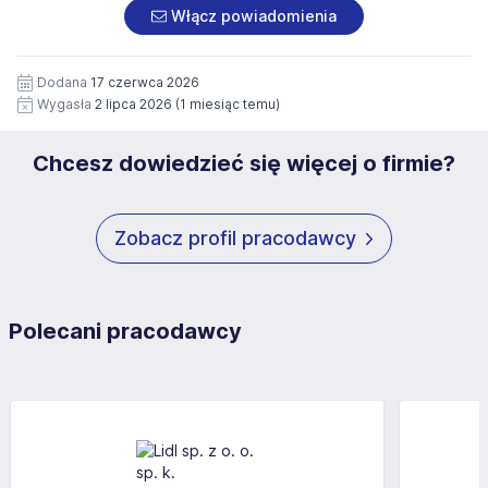
załączonych dokumentach aplikacyjnych (w tym
pod numerem 33 816 64 09 lub pisemnie na adres
Włącz powiadomienia
wizerunku), na potrzeby przyszłych rekrutacji przez okres
siedziby administratora.
12 miesięcy. Zgoda jest dobrowolna i może być w każdym
Pełną treść Klauzuli znajdzie Pan/Pani pod adresem:
czasie wycofana.
Dodana
17 czerwca 2026
https://www.workprofit.pl/klauzula-informacyjna.html
Wygasła
2 lipca 2026
(1 miesiąc temu)
Chcesz dowiedzieć się więcej o firmie?
Zobacz profil pracodawcy
Polecani pracodawcy