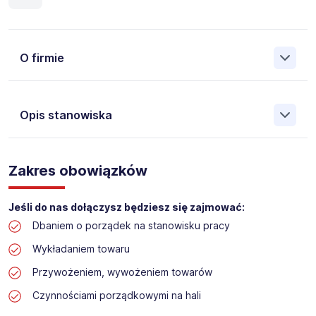
O firmie
Opis stanowiska
Założona w 2001 Agencja Pracy Tymczasowej, Agencja
Pośrednictwa Pracy i Doradztwa Personalnego Work &
Zakres obowiązków
Profit jest obecnie jedną z największych niezależnych
polskich agencji zatrudnienia. W ciągu wielu lat naszej
działalności daliśmy pracę przeszło 50 000 pracowników
Jeśli do nas dołączysz będziesz się zajmować:
w całym kraju. Skutecznie znajdujemy pracowników dla
Dbaniem o porządek na stanowisku pracy
największych firm, jak również małych rodzinnych
przedsiębiorstw w Polsce. Agencja jest wpisana pod nr
Wykładaniem towaru
396 w Krajowym Rejestrze Agencji Zatrudnienia.
Przywożeniem, wywożeniem towarów
Obecnie dla naszego Klienta, poszukujemy osób na
Czynnościami porządkowymi na hali
stanowisko: