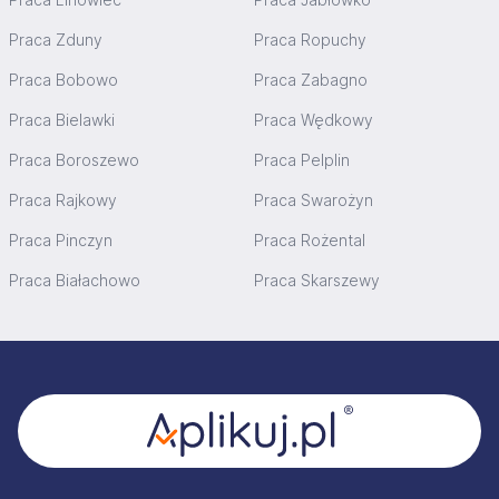
Praca Zduny
Praca Ropuchy
Praca Bobowo
Praca Zabagno
Praca Bielawki
Praca Wędkowy
Praca Boroszewo
Praca Pelplin
Praca Rajkowy
Praca Swarożyn
Praca Pinczyn
Praca Rożental
Praca Białachowo
Praca Skarszewy
Stopka