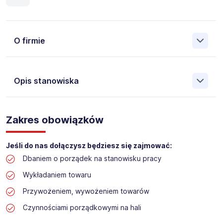
O firmie
Opis stanowiska
Założona w 2001 Agencja Pracy Tymczasowej, Agencja
Pośrednictwa Pracy i Doradztwa Personalnego Work &
Zakres obowiązków
Profit jest obecnie jedną z największych niezależnych
polskich agencji zatrudnienia. W ciągu wielu lat naszej
działalności daliśmy pracę przeszło 50 000 pracowników
Jeśli do nas dołączysz będziesz się zajmować:
w całym kraju. Skutecznie znajdujemy pracowników dla
Dbaniem o porządek na stanowisku pracy
największych firm, jak również małych rodzinnych
przedsiębiorstw w Polsce. Agencja jest wpisana pod nr
Wykładaniem towaru
396 w Krajowym Rejestrze Agencji Zatrudnienia.
Przywożeniem, wywożeniem towarów
Czynnościami porządkowymi na hali
Obecnie dla naszego Klienta, poszukujemy osób na
stanowisko: