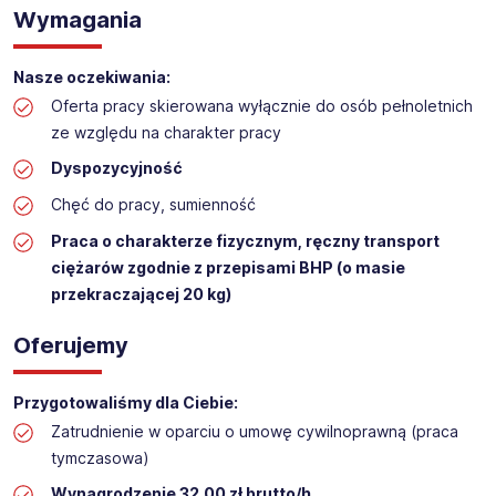
Wymagania
Praca na hali w sklepie budowlanym
Lokalizacja: Częstochowa
Nasze oczekiwania:
Oferta pracy skierowana wyłącznie do osób pełnoletnich
ze względu na charakter pracy
Dyspozycyjność
Chęć do pracy, sumienność
Praca o charakterze fizycznym, ręczny transport
ciężarów zgodnie z przepisami BHP (o masie
przekraczającej 20 kg)
Oferujemy
Przygotowaliśmy dla Ciebie:
Zatrudnienie w oparciu o umowę cywilnoprawną (praca
tymczasowa)
Wynagrodzenie 32,00 zł brutto/h