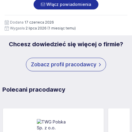
załączonych dokumentach aplikacyjnych (w tym
pod numerem 33 816 64 09 lub pisemnie na adres
Włącz powiadomienia
wizerunku), na potrzeby przyszłych rekrutacji przez okres
siedziby administratora.
12 miesięcy. Zgoda jest dobrowolna i może być w każdym
Pełną treść Klauzuli znajdzie Pan/Pani pod adresem:
czasie wycofana.
Dodana
17 czerwca 2026
https://www.workprofit.pl/klauzula-informacyjna.html
Wygasła
2 lipca 2026
(1 miesiąc temu)
Chcesz dowiedzieć się więcej o firmie?
Zobacz profil pracodawcy
Polecani pracodawcy