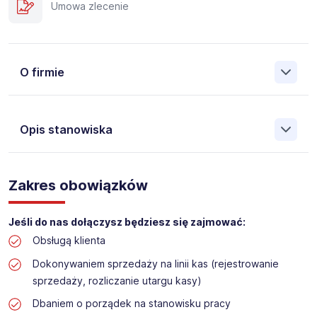
Umowa zlecenie
O firmie
Opis stanowiska
Założona w 2001 Agencja Pracy Tymczasowej, Agencja
Pośrednictwa Pracy i Doradztwa Personalnego Work &
Zakres obowiązków
Profit jest obecnie jedną z największych niezależnych
polskich agencji zatrudnienia. W ciągu wielu lat naszej
działalności daliśmy pracę przeszło 50 000 pracowników
Jeśli do nas dołączysz będziesz się zajmować:
w całym kraju. Skutecznie znajdujemy pracowników dla
Obsługą klienta
największych firm, jak również małych rodzinnych
przedsiębiorstw w Polsce. Agencja jest wpisana pod nr
Dokonywaniem sprzedaży na linii kas (rejestrowanie
396 w Krajowym Rejestrze Agencji Zatrudnienia.
sprzedaży, rozliczanie utargu kasy)
Obecnie dla naszego Klienta, poszukujemy osób do pracy
Dbaniem o porządek na stanowisku pracy
na stanowisko: