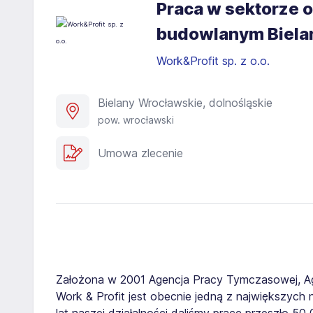
Praca w sektorze o
budowlanym Biela
Work&Profit sp. z o.o.
Bielany Wrocławskie, dolnośląskie
pow. wrocławski
Umowa zlecenie
Założona w 2001 Agencja Pracy Tymczasowej, A
Work & Profit jest obecnie jedną z największych n
lat naszej działalności daliśmy pracę przeszło 5