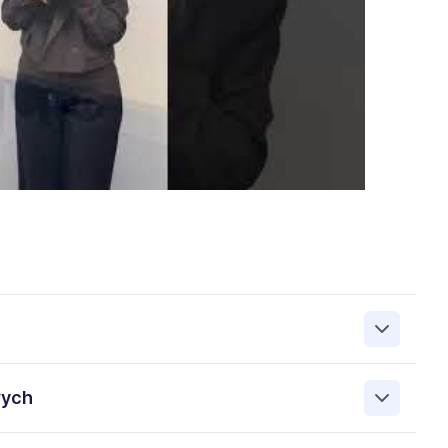
zanie przez Work&Profit Sp. z o.o., ul. 11 Listopada 60-62,
wych
 zgłoszeniu rekrutacyjnym w celu prowadzenia rekrutacji
asie możesz cofnąć zgodę, kontaktując się z nami pod