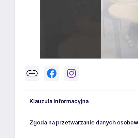
Klauzula informacyjna
Klikając w przycisk „Wyślij” zgadzasz się na przetwar
Zgoda na przetwarzanie danych osobo
43-300 Bielsko-Biała danych osobowych zawartych w
na stanowisko wskazane w ogłoszeniu. W każdym cz