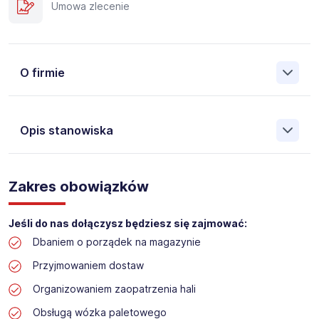
Umowa zlecenie
O firmie
Opis stanowiska
Założona w 2001 Agencja Pracy Tymczasowej, Agencja
Pośrednictwa Pracy i Doradztwa Personalnego Work &
Zakres obowiązków
Profit jest obecnie jedną z największych niezależnych
polskich agencji zatrudnienia. W ciągu wielu lat naszej
działalności daliśmy pracę przeszło 50 000 pracowników
Jeśli do nas dołączysz będziesz się zajmować:
w całym kraju. Skutecznie znajdujemy pracowników dla
Dbaniem o porządek na magazynie
największych firm, jak również małych rodzinnych
przedsiębiorstw w Polsce. Agencja jest wpisana pod nr
Przyjmowaniem dostaw
396 w Krajowym Rejestrze Agencji Zatrudnienia.
Organizowaniem zaopatrzenia hali
Obsługą wózka paletowego
Obecnie dla naszego Klienta, poszukujemy osób na