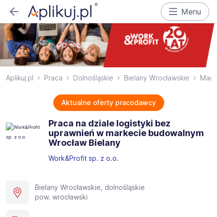
Menu
Aplikuj.pl
Praca
Dolnośląskie
Bielany Wrocławskie
Maga
Aktualne oferty pracodawcy
Praca na dziale logistyki bez
uprawnień w markecie budowalnym
Wrocław Bielany
Work&Profit sp. z o.o.
Bielany Wrocławskie, dolnośląskie
pow. wrocławski