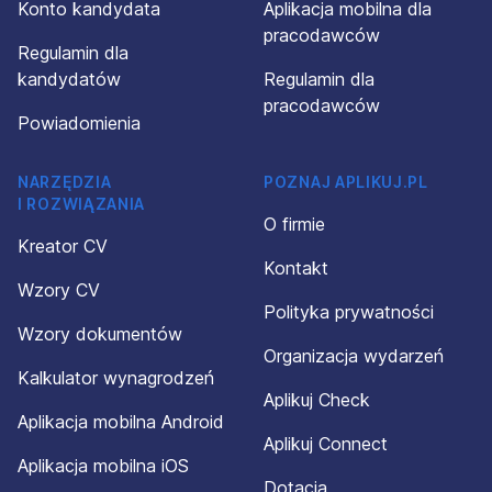
Konto kandydata
Aplikacja mobilna dla
pracodawców
Regulamin dla
kandydatów
Regulamin dla
pracodawców
Powiadomienia
NARZĘDZIA
POZNAJ APLIKUJ.PL
I ROZWIĄZANIA
O firmie
Kreator CV
Kontakt
Wzory CV
Polityka prywatności
Wzory dokumentów
Organizacja wydarzeń
Kalkulator wynagrodzeń
Aplikuj Check
Aplikacja mobilna Android
Aplikuj Connect
Aplikacja mobilna iOS
Dotacja