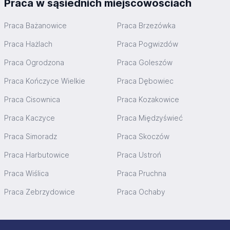
Praca w sąsiednich miejscowościach
Praca Bażanowice
Praca Brzezówka
Praca Hażlach
Praca Pogwizdów
Praca Ogrodzona
Praca Goleszów
Praca Kończyce Wielkie
Praca Dębowiec
Praca Cisownica
Praca Kozakowice
Praca Kaczyce
Praca Międzyświeć
Praca Simoradz
Praca Skoczów
Praca Harbutowice
Praca Ustroń
Praca Wiślica
Praca Pruchna
Praca Zebrzydowice
Praca Ochaby
Stopka