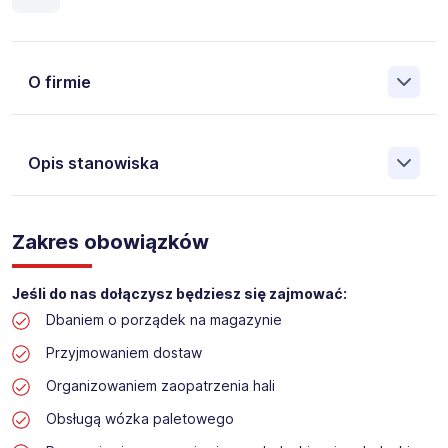
O firmie
Opis stanowiska
Założona w 2001 Agencja Pracy Tymczasowej, Agencja
Pośrednictwa Pracy i Doradztwa Personalnego Work &
Zakres obowiązków
Profit jest obecnie jedną z największych niezależnych
polskich agencji zatrudnienia. W ciągu wielu lat naszej
działalności daliśmy pracę przeszło 50 000 pracowników
Jeśli do nas dołączysz będziesz się zajmować:
w całym kraju. Skutecznie znajdujemy pracowników dla
Dbaniem o porządek na magazynie
największych firm, jak również małych rodzinnych
przedsiębiorstw w Polsce. Agencja jest wpisana pod nr
Przyjmowaniem dostaw
396 w Krajowym Rejestrze Agencji Zatrudnienia.
Organizowaniem zaopatrzenia hali
Obecnie dla naszego Klienta, poszukujemy osób na
Obsługą wózka paletowego
stanowisko: