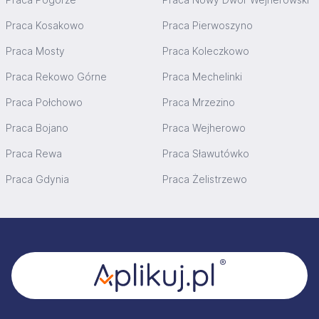
Praca Kosakowo
Praca Pierwoszyno
Praca Mosty
Praca Koleczkowo
Praca Rekowo Górne
Praca Mechelinki
Praca Połchowo
Praca Mrzezino
Praca Bojano
Praca Wejherowo
Praca Rewa
Praca Sławutówko
Praca Gdynia
Praca Żelistrzewo
Stopka