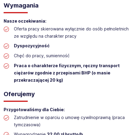
Praca na hali w sklepie budowlanym
Wymagania
Lokalizacja: Rumia
Nasze oczekiwania:
Oferta pracy skierowana wyłącznie do osób pełnoletnich
ze względu na charakter pracy
Dyspozycyjność
Chęć do pracy, sumienność
Praca o charakterze fizycznym, ręczny transport
ciężarów zgodnie z przepisami BHP (o masie
przekraczającej 20 kg)
Oferujemy
Przygotowaliśmy dla Ciebie:
Zatrudnienie w oparciu o umowę cywilnoprawną (praca
tymczasowa)
Wynagrodzenie
32,00 zł brutto/h