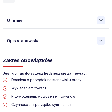
O firmie
Opis stanowiska
Założona w 2001 Agencja Pracy Tymczasowej, Agencja
Pośrednictwa Pracy i Doradztwa Personalnego Work &
Zakres obowiązków
Profit jest obecnie jedną z największych niezależnych
polskich agencji zatrudnienia. W ciągu wielu lat naszej
działalności daliśmy pracę przeszło 50 000 pracowników
Jeśli do nas dołączysz będziesz się zajmować:
w całym kraju. Skutecznie znajdujemy pracowników dla
Dbaniem o porządek na stanowisku pracy
największych firm, jak również małych rodzinnych
przedsiębiorstw w Polsce. Agencja jest wpisana pod nr
Wykładaniem towaru
396 w Krajowym Rejestrze Agencji Zatrudnienia.
Przywożeniem, wywożeniem towarów
Obecnie dla naszego Klienta, poszukujemy osób na
Czynnościami porządkowymi na hali
stanowisko: