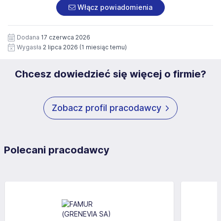
załączonych dokumentach aplikacyjnych (w tym
pod numerem 33 816 64 09 lub pisemnie na adres
Włącz powiadomienia
wizerunku), na potrzeby przyszłych rekrutacji przez okres
siedziby administratora.
12 miesięcy. Zgoda jest dobrowolna i może być w każdym
Pełną treść Klauzuli znajdzie Pan/Pani pod adresem:
czasie wycofana.
Dodana
17 czerwca 2026
https://www.workprofit.pl/klauzula-informacyjna.html
Wygasła
2 lipca 2026
(1 miesiąc temu)
Chcesz dowiedzieć się więcej o firmie?
Zobacz profil pracodawcy
Polecani pracodawcy