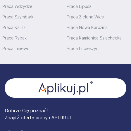
Praca Wdzydze
Praca Lipusz
Praca Szymbark
Praca Zielona Wieś
Praca Kalisz
Praca Nowa Karczma
Praca Rybaki
Praca Kamienica Szlachecka
Praca Liniewo
Praca Lubieszyn
Stopka
Dobrze Cię poznać!
Znajdź ofertę pracy i APLIKUJ.