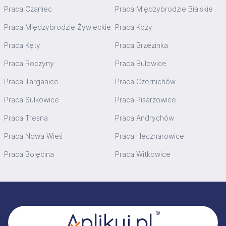
Praca Czaniec
Praca Międzybrodzie Bialskie
Praca Międzybrodzie Żywieckie
Praca Kozy
Praca Kęty
Praca Brzezinka
Praca Roczyny
Praca Bulowice
Praca Targanice
Praca Czernichów
Praca Sułkowice
Praca Pisarzowice
Praca Tresna
Praca Andrychów
Praca Nowa Wieś
Praca Hecznarowice
Praca Bolęcina
Praca Witkowice
Stopka