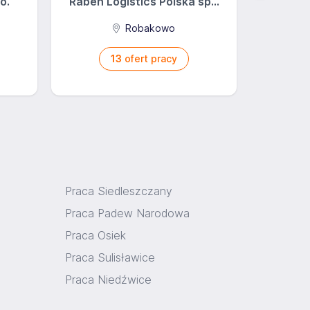
o.
Raben Logistics Polska sp...
Żabka
Robakowo
13
ofert pracy
Praca Siedleszczany
Praca Padew Narodowa
Praca Osiek
Praca Sulisławice
Praca Niedźwice