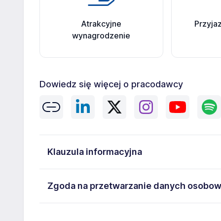
Atrakcyjne
Przyja
wynagrodzenie
Dowiedz się więcej o pracodawcy
Klauzula informacyjna
Administratorem danych osobowych jest ManpowerGro
Zgoda na przetwarzanie danych osobo
5262493733. Moje dane osobowe przetwarzane są w c
mi następujące prawa: prawo żądania dostępu do sw
Wyrażam zgodę na przetwarzanie moich danych os
usunięcia danych, prawo do ograniczenia przetwarz