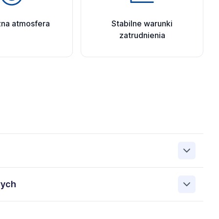
zna atmosfera
Stabilne warunki
zatrudnienia
up Sp. z o.o. 00-838 Warszawa ul. Prosta 68, NIP:
wych
elu rekrutacji przez Administratora. Wiem, że przysługują
oich danych, prawo do ich sprostowania, prawo do
obowych przez ManpowerGroup Sp. z o.o. 00-838
ania, prawo do wniesienia sprzeciwu oraz prawo do