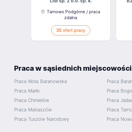
Lidl sp. z o.o. sp. k.
BZ
Tarnowo Podgórne / praca
zdalna
35
ofert pracy
Praca w sąsiednich miejscowośc
Praca Wola Baranowska
Praca Bara
Praca Marki
Praca Bogo
Praca Chmielów
Praca Jada
Praca Matiaszów
Praca Tarn
Praca Tuszów Narodowy
Praca Now