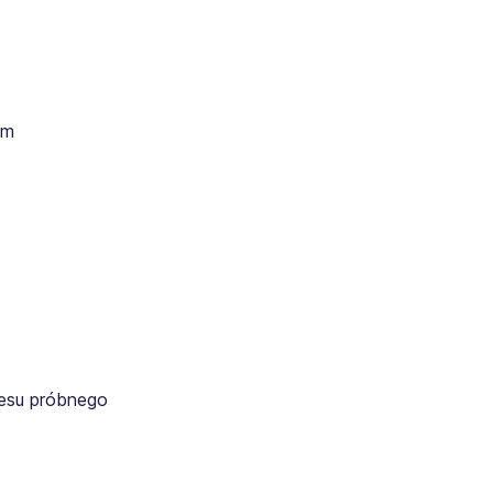
ym
resu próbnego