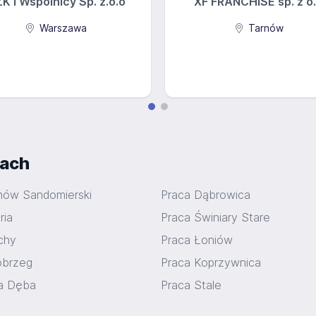
K i Wspólnicy Sp. z.o.o
XF FRANCHISE sp. z o.
Warszawa
Tarnów
iach
nów Sandomierski
Praca Dąbrowica
ria
Praca Świniary Stare
chy
Praca Łoniów
obrzeg
Praca Koprzywnica
a Dęba
Praca Stale