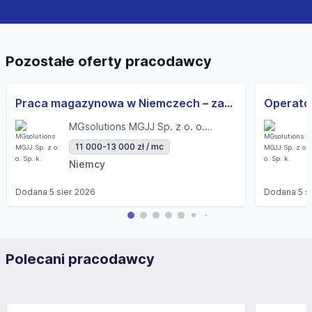
wniesienia skargi do organu nadzorczego.
Pozostałe oferty pracodawcy
Praca magazynowa w Niemczech – zarobki na rękę od 2 do 2,5 tys. Eur! Mieszkanie firmowe!
MGsolutions MGJJ Sp. z o. o. Sp. k.
11 000-13 000 zł / mc
Niemcy
Dodana
5 sier 2026
Dodana
5 s
Polecani pracodawcy