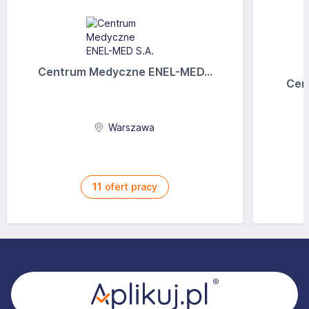
Centrum Medyczne ENEL-MED...
Cen
Warszawa
11
ofert pracy
Stopka