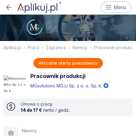
Menu
Aplikuj.pl
Praca
Zagranica
Niemcy
Pracownik produkcji
Aktualne oferty pracodawcy
Pracownik produkcji
MGsolutions MGJJ Sp. z o. o. Sp. k.
Umowa o pracę
14 do 17 €
netto / godz.
Niemcy