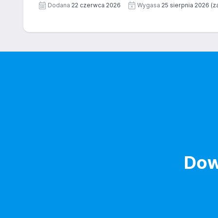
Zgoda jest dobrowolna i może być w każdym czasie
Dodana
22 czerwca 2026
Wygasa
25 sierpnia 2026
(z
Dow