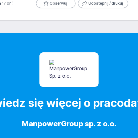
 wycofana.
a 17 dni)
Obserwuj
Udostępnij / drukuj
iedz się więcej o pracod
ManpowerGroup sp. z o.o.