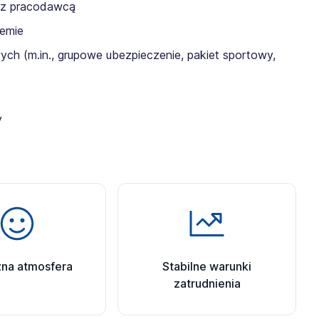
 z pracodawcą
emie
h (m.in., grupowe ubezpieczenie, pakiet sportowy,
y
zna atmosfera
Stabilne warunki
zatrudnienia