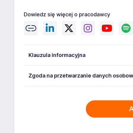
Dowiedz się więcej o pracodawcy
Klauzula informacyjna
Administratorem danych osobowych jest ManpowerGro
Zgoda na przetwarzanie danych osobo
5262493733. Moje dane osobowe przetwarzane są w c
mi następujące prawa: prawo żądania dostępu do sw
Wyrażam zgodę na przetwarzanie moich danych os
usunięcia danych, prawo do ograniczenia przetwarz
Warszawa ul. Prosta 68, NIP: 5262493733 zawartyc
przenoszenia danych. Więcej informacji na temat pr
A
wizerunku), na potrzeby bieżącej rekrutacji. Zgoda
Prywatności Administratora.
Dodatkowo wyrażam zgodę na przetwarzanie moich
dokumentach aplikacyjnych (w tym wizerunku), na po