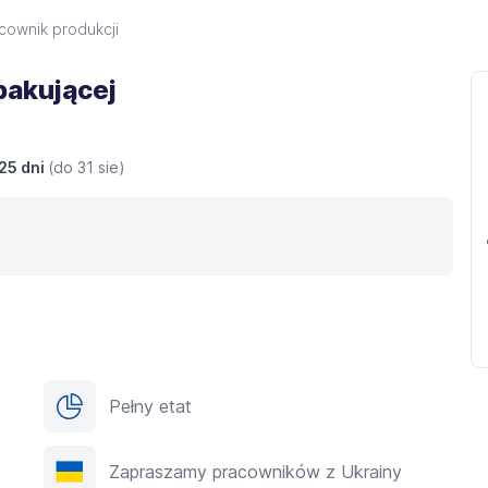
cownik produkcji
 pakującej
25 dni
(do
31 sie
)
Pełny etat
Zapraszamy pracowników z Ukrainy