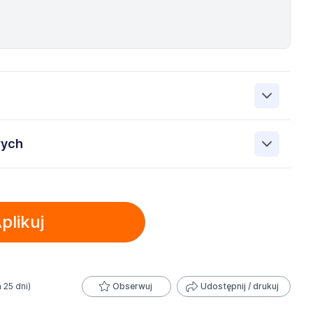
up Sp. z o.o. 00-838 Warszawa ul. Prosta 68, NIP:
wych
elu rekrutacji przez Administratora. Wiem, że przysługują
oich danych, prawo do ich sprostowania, prawo do
obowych przez ManpowerGroup Sp. z o.o. 00-838
ania, prawo do wniesienia sprzeciwu oraz prawo do
h w załączonych dokumentach aplikacyjnych (w tym
zetwarzania danych osobowych, znajduje się w Polityce
plikuj
 jest dobrowolna i może być w każdym czasie wycofana.
 danych osobowych zawartych w załączonych
trzeby przyszłych rekrutacji przez okres 12 miesięcy.
 wycofana.
a 25 dni)
Obserwuj
Udostępnij / drukuj