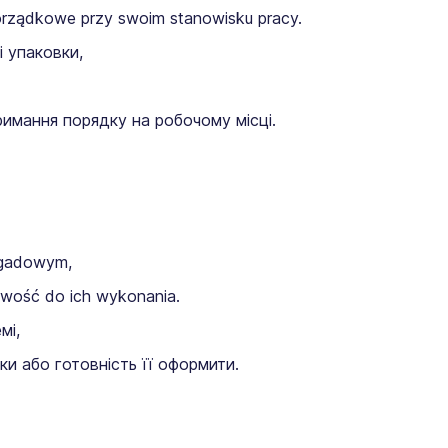
 porządkowe przy swoim stanowisku pracy.
і упаковки,
тримання порядку на робочому місці.
ygadowym,
owość do ich wykonania.
мі,
ки або готовність її оформити.