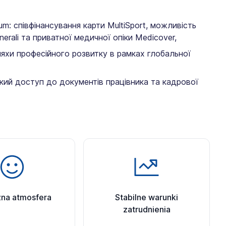
: співфінансування карти MultiSport, можливість
rali та приватної медичної опіки Medicover,
ляхи професійного розвитку в рамках глобальної
ий доступ до документів працівника та кадрової
zna atmosfera
Stabilne warunki
zatrudnienia