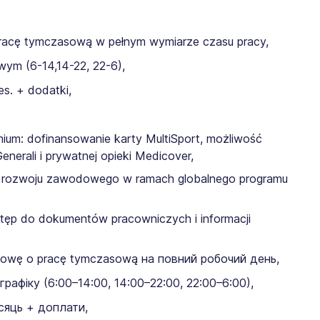
 pracę tymczasową w pełnym wymiarze czasu pracy,
ym (6-14,14-22, 22-6),
s. + dodatki,
um: dofinansowanie karty MultiSport, możliwość
nerali i prywatnej opieki Medicover,
ki rozwoju zawodowego w ramach globalnego programu
tęp do dokumentów pracowniczych i informacji
owę o pracę tymczasową на повний робочий день,
рафіку (6:00–14:00, 14:00–22:00, 22:00–6:00),
сяць + доплати,