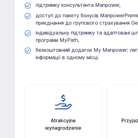
підтримку консультанта Manpower,
доступ до пакету бонусів ManpowerPremium
приєднання до групового страхування Gene
індивідуальну підтримку та адаптовані ш
програми MyPath,
безкоштовний додаток My Manpower: легк
інформації в одному місці.
Atrakcyjne
Przyja
wynagrodzenie