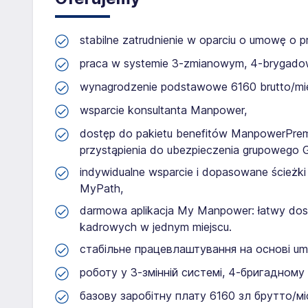
stabilne zatrudnienie w oparciu o umowę o
praca w systemie 3-zmianowym, 4-brygadow
wynagrodzenie podstawowe 6160 brutto/mie
wsparcie konsultanta Manpower,
dostęp do pakietu benefitów ManpowerPremi
przystąpienia do ubezpieczenia grupowego Ge
indywidualne wsparcie i dopasowane ścież
MyPath,
darmowa aplikacja My Manpower: łatwy dos
kadrowych w jednym miejscu.
стабільне працевлаштування на основі um
роботу у 3-змінній системі, 4-бригадному г
базову заробітну плату 6160 зл брутто/мі