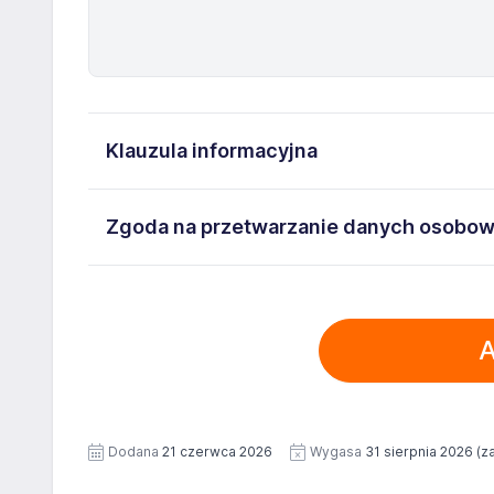
Klauzula informacyjna
Administratorem danych osobowych jest ManpowerGro
Zgoda na przetwarzanie danych osobo
5262493733. Moje dane osobowe przetwarzane są w c
mi następujące prawa: prawo żądania dostępu do sw
Wyrażam zgodę na przetwarzanie moich danych os
usunięcia danych, prawo do ograniczenia przetwarz
Warszawa ul. Prosta 68, NIP: 5262493733 zawartyc
przenoszenia danych. Więcej informacji na temat pr
A
wizerunku), na potrzeby bieżącej rekrutacji. Zgoda
Prywatności Administratora.
Dodatkowo wyrażam zgodę na przetwarzanie moich
dokumentach aplikacyjnych (w tym wizerunku), na po
Zgoda jest dobrowolna i może być w każdym czasie
Dodana
21 czerwca 2026
Wygasa
31 sierpnia 2026
(z