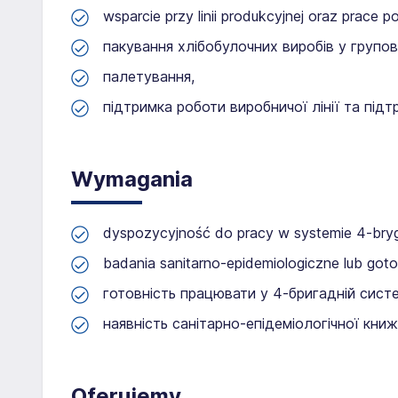
wsparcie przy linii produkcyjnej oraz prace
пакування хлібобулочних виробів у групов
палетування,
підтримка роботи виробничої лінії та під
Wymagania
dyspozycyjność do pracy w systemie 4-br
badania sanitarno-epidemiologiczne lub got
готовність працювати у 4-бригадній систе
наявність санітарно-епідеміологічної книж
Oferujemy