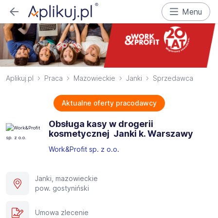
Menu
Aplikuj.pl
Praca
Mazowieckie
Janki
Sprzedawca
Aktualne oferty pracodawcy
Obsługa kasy w drogerii
kosmetycznej ​ Janki k. Warszawy
Work&Profit sp. z o.o.
Janki, mazowieckie
pow. gostyniński
Umowa zlecenie