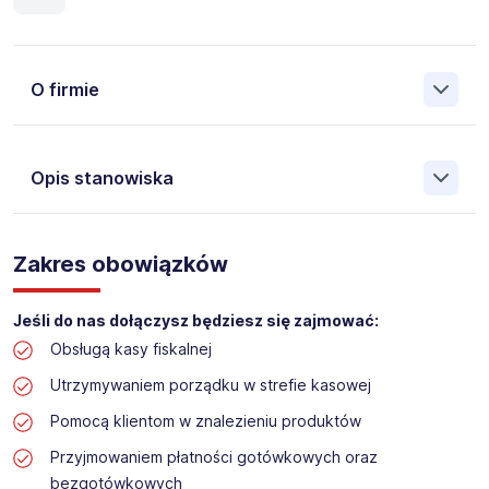
O firmie
Opis stanowiska
Założona w 2001 Agencja Pracy Tymczasowej, Agencja
Pośrednictwa Pracy i Doradztwa Personalnego Work &
Zakres obowiązków
Profit jest obecnie jedną z największych niezależnych
polskich agencji zatrudnienia. W ciągu wielu lat naszej
działalności daliśmy pracę przeszło 50 000 pracowników
Jeśli do nas dołączysz będziesz się zajmować:
w całym kraju. Skutecznie znajdujemy pracowników dla
Obsługą kasy fiskalnej
największych firm, jak również małych rodzinnych
przedsiębiorstw w Polsce. Agencja jest wpisana pod nr
Utrzymywaniem porządku w strefie kasowej
396 w Krajowym Rejestrze Agencji Zatrudnienia.
Pomocą klientom w znalezieniu produktów
Obecnie dla naszego Klienta, poszukujemy osób na
Przyjmowaniem płatności gotówkowych oraz
stanowisko:
bezgotówkowych