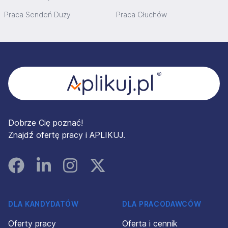
Praca Sendeń Duży
Praca Głuchów
Stopka
Dobrze Cię poznać!
Znajdź ofertę pracy i APLIKUJ.
Facebook
Linked In
Instagram
Instagram
DLA KANDYDATÓW
DLA PRACODAWCÓW
Oferty pracy
Oferta i cennik