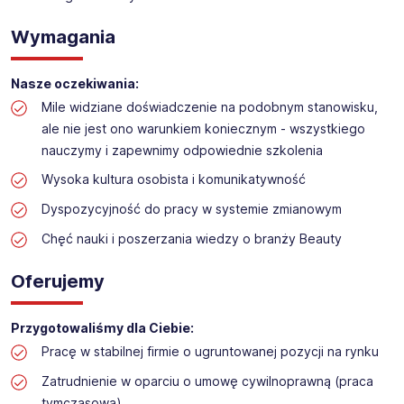
Obsługa kasy w drogerii kosmetycznej
Lokalizacja:
Janki k. Warszawy
Wymagania
Nasze oczekiwania:
Mile widziane doświadczenie na podobnym stanowisku,
ale nie jest ono warunkiem koniecznym - wszystkiego
nauczymy i zapewnimy odpowiednie szkolenia
Wysoka kultura osobista i komunikatywność
Dyspozycyjność do pracy w systemie zmianowym
Chęć nauki i poszerzania wiedzy o branży Beauty
Oferujemy
Przygotowaliśmy dla Ciebie:
Pracę w stabilnej firmie o ugruntowanej pozycji na rynku
Zatrudnienie w oparciu o umowę cywilnoprawną (praca
tymczasowa)