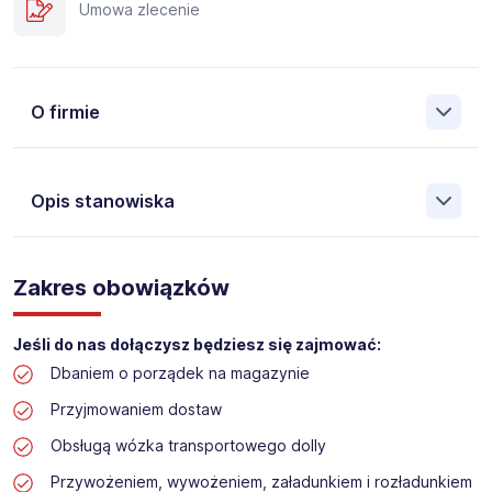
Umowa zlecenie
O firmie
Opis stanowiska
Założona w 2001 Agencja Pracy Tymczasowej, Agencja
Pośrednictwa Pracy i Doradztwa Personalnego Work &
Zakres obowiązków
Profit jest obecnie jedną z największych niezależnych
polskich agencji zatrudnienia. W ciągu wielu lat naszej
działalności daliśmy pracę przeszło 50 000 pracowników
Jeśli do nas dołączysz będziesz się zajmować:
w całym kraju. Skutecznie znajdujemy pracowników dla
Dbaniem o porządek na magazynie
największych firm, jak również małych rodzinnych
przedsiębiorstw w Polsce. Agencja jest wpisana pod nr
Przyjmowaniem dostaw
396 w Krajowym Rejestrze Agencji Zatrudnienia.
Obsługą wózka transportowego dolly
Obecnie dla naszego Klienta, poszukujemy osób na
Przywożeniem, wywożeniem, załadunkiem i rozładunkiem
stanowisko: