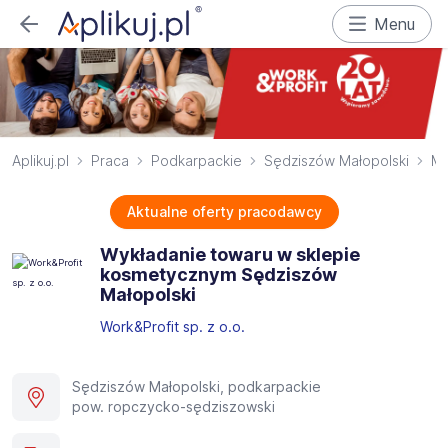
Menu
Aplikuj.pl
Praca
Podkarpackie
Sędziszów Małopolski
Ma
Aktualne oferty pracodawcy
Wykładanie towaru w sklepie
kosmetycznym Sędziszów
Małopolski
Work&Profit sp. z o.o.
Sędziszów Małopolski, podkarpackie
pow. ropczycko-sędziszowski