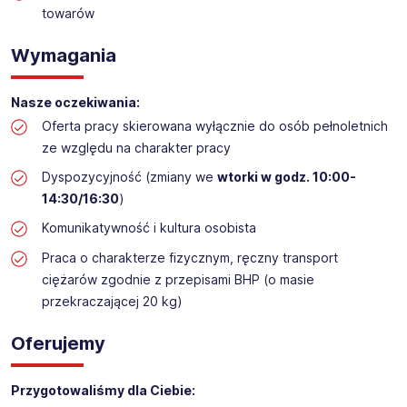
towarów
WYKŁADANIE TOWARU w sklepie kosmetycznym
Lokalizacja:
Sędziszów Małopolski
Wymagania
Nasze oczekiwania:
Oferta pracy skierowana wyłącznie do osób pełnoletnich
ze względu na charakter pracy
Dyspozycyjność (zmiany we
wtorki w godz. 10:00-
14:30/16:30
)​
Komunikatywność i kultura osobista
Praca o charakterze fizycznym, ręczny transport
ciężarów zgodnie z przepisami BHP (o masie
przekraczającej 20 kg)
Oferujemy
Przygotowaliśmy dla Ciebie: