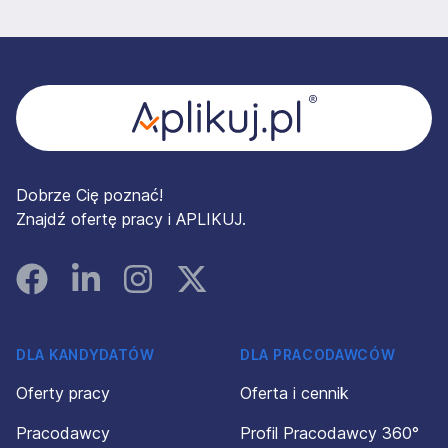
Stopka
Dobrze Cię poznać!
Znajdź ofertę pracy i APLIKUJ.
Facebook
Linked In
Instagram
Instagram
DLA KANDYDATÓW
DLA PRACODAWCÓW
Oferty pracy
Oferta i cennik
Pracodawcy
Profil Pracodawcy 360°