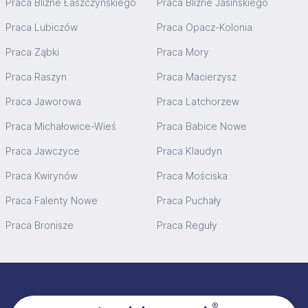
Praca Blizne Łaszczyńskiego
Praca Blizne Jasińskiego
Praca Lubiczów
Praca Opacz-Kolonia
Praca Ząbki
Praca Mory
Praca Raszyn
Praca Macierzysz
Praca Jaworowa
Praca Latchorzew
Praca Michałowice-Wieś
Praca Babice Nowe
Praca Jawczyce
Praca Klaudyn
Praca Kwirynów
Praca Mościska
Praca Falenty Nowe
Praca Puchały
Praca Bronisze
Praca Reguły
Stopka