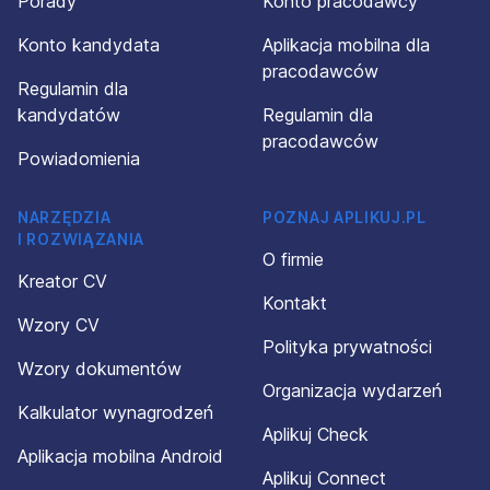
Porady
Konto pracodawcy
Konto kandydata
Aplikacja mobilna dla
pracodawców
Regulamin dla
kandydatów
Regulamin dla
pracodawców
Powiadomienia
NARZĘDZIA
POZNAJ APLIKUJ.PL
I ROZWIĄZANIA
O firmie
Kreator CV
Kontakt
Wzory CV
Polityka prywatności
Wzory dokumentów
Organizacja wydarzeń
Kalkulator wynagrodzeń
Aplikuj Check
Aplikacja mobilna Android
Aplikuj Connect