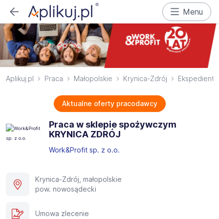
Menu
Aplikuj.pl
Praca
Małopolskie
Krynica-Zdrój
Ekspedient
Aktualne oferty pracodawcy
Praca w sklepie spożywczym
KRYNICA ZDRÓJ
Work&Profit sp. z o.o.
Krynica-Zdrój, małopolskie
pow. nowosądecki
Umowa zlecenie