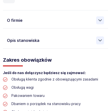
O firmie
Opis stanowiska
Założona w 2001 Agencja Pracy Tymczasowej, Agencja
Pośrednictwa Pracy i Doradztwa Personalnego Work &
Zakres obowiązków
Profit jest obecnie jedną z największych niezależnych
polskich agencji zatrudnienia. W ciągu wielu lat naszej
działalności daliśmy pracę przeszło 50 000 pracowników
Jeśli do nas dołączysz będziesz się zajmować:
w całym kraju. Skutecznie znajdujemy pracowników dla
Obsługą klienta zgodnie z obowiązującymi zasadami
największych firm, jak również małych rodzinnych
przedsiębiorstw w Polsce. Agencja jest wpisana pod nr
Obsługą wagi
396 w Krajowym Rejestrze Agencji Zatrudnienia.
Pakowaniem towaru
Obecnie dla naszego Klienta, poszukujemy osób na
Dbaniem o porządek na stanowisku pracy
stanowisko: