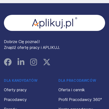
Stopka
Dobrze Cię poznać!
Znajdź ofertę pracy i APLIKUJ.
Facebook
Linked In
Instagram
Instagram
DLA KANDYDATÓW
DLA PRACODAWCÓW
Oferty pracy
Oferta i cennik
Pracodawcy
Profil Pracodawcy 360°