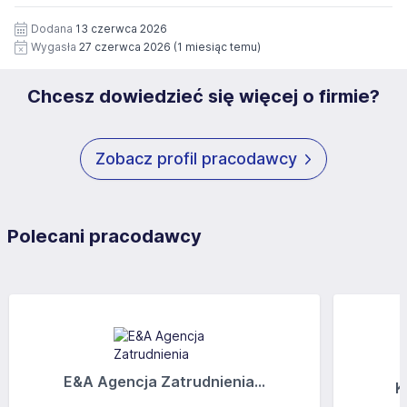
12 miesięcy. Zgoda jest dobrowolna i może być w każdym
Pełną treść Klauzuli znajdzie Pan/Pani pod adresem:
czasie wycofana.
Dodana
13 czerwca 2026
https://www.workprofit.pl/klauzula-informacyjna.html
Wygasła
27 czerwca 2026
(1 miesiąc temu)
Chcesz dowiedzieć się więcej o firmie?
Zobacz profil pracodawcy
Polecani pracodawcy
E&A Agencja Zatrudnienia...
K