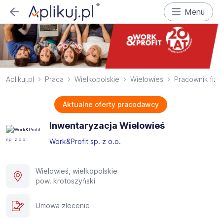
Menu
Aplikuj.pl
Praca
Wielkopolskie
Wielowieś
Pracownik fiz
Aktualne oferty pracodawcy
Inwentaryzacja Wielowieś
Work&Profit sp. z o.o.
Wielowieś, wielkopolskie
pow. krotoszyński
Umowa zlecenie