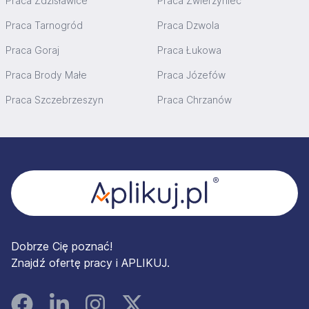
Praca Zdzisławice
Praca Zwierzyniec
Praca Tarnogród
Praca Dzwola
Praca Goraj
Praca Łukowa
Praca Brody Małe
Praca Józefów
Praca Szczebrzeszyn
Praca Chrzanów
Stopka
Dobrze Cię poznać!
Znajdź ofertę pracy i APLIKUJ.
Facebook
Linked In
Instagram
Instagram