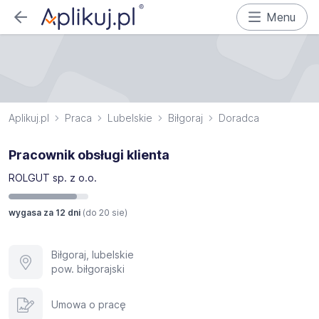
Menu
Aplikuj.pl
Praca
Lubelskie
Biłgoraj
Doradca
Pracownik obsługi klienta
ROLGUT sp. z o.o.
wygasa za 12 dni
(do
20 sie
)
Biłgoraj, lubelskie
pow. biłgorajski
Umowa o pracę