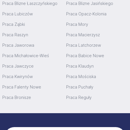
Praca Blizne Łaszczyńskiego
Praca Blizne Jasińskiego
Praca Lubiczów
Praca Opacz-Kolonia
Praca Ząbki
Praca Mory
Praca Raszyn
Praca Macierzysz
Praca Jaworowa
Praca Latchorzew
Praca Michałowice-Wieś
Praca Babice Nowe
Praca Jawczyce
Praca Klaudyn
Praca Kwirynów
Praca Mościska
Praca Falenty Nowe
Praca Puchały
Praca Bronisze
Praca Reguły
Stopka