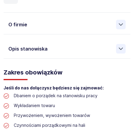
O firmie
Opis stanowiska
Założona w 2001 Agencja Pracy Tymczasowej, Agencja
Pośrednictwa Pracy i Doradztwa Personalnego Work &
Zakres obowiązków
Profit jest obecnie jedną z największych niezależnych
polskich agencji zatrudnienia. W ciągu wielu lat naszej
działalności daliśmy pracę przeszło 50 000 pracowników
Jeśli do nas dołączysz będziesz się zajmować:
w całym kraju. Skutecznie znajdujemy pracowników dla
Dbaniem o porządek na stanowisku pracy
największych firm, jak również małych rodzinnych
przedsiębiorstw w Polsce. Agencja jest wpisana pod nr
Wykładaniem towaru
396 w Krajowym Rejestrze Agencji Zatrudnienia.
Przywożeniem, wywożeniem towarów
Obecnie dla naszego Klienta, poszukujemy osób na
Czynnościami porządkowymi na hali
stanowisko: