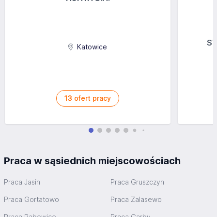
ST
Katowice
13
ofert pracy
Praca w sąsiednich miejscowościach
Praca Jasin
Praca Gruszczyn
Praca Gortatowo
Praca Zalasewo
Praca Rabowice
Praca Garby