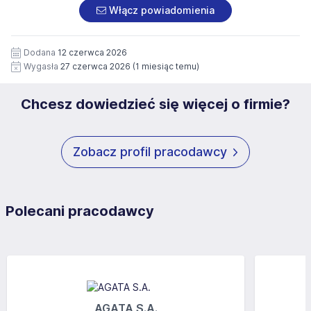
załączonych dokumentach aplikacyjnych (w tym
pod numerem 33 816 64 09 lub pisemnie na adres
Włącz powiadomienia
wizerunku), na potrzeby przyszłych rekrutacji przez okres
siedziby administratora.
12 miesięcy. Zgoda jest dobrowolna i może być w każdym
Pełną treść Klauzuli znajdzie Pan/Pani pod adresem:
czasie wycofana.
Dodana
12 czerwca 2026
https://www.workprofit.pl/klauzula-informacyjna.html
Wygasła
27 czerwca 2026
(1 miesiąc temu)
Chcesz dowiedzieć się więcej o firmie?
Zobacz profil pracodawcy
Polecani pracodawcy
AGATA S.A.