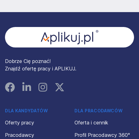
Stopka
Dobrze Cię poznać!
Znajdź ofertę pracy i APLIKUJ.
Facebook
Linked In
Instagram
Instagram
DLA KANDYDATÓW
DLA PRACODAWCÓW
Oferty pracy
Oferta i cennik
Pracodawcy
Profil Pracodawcy 360°