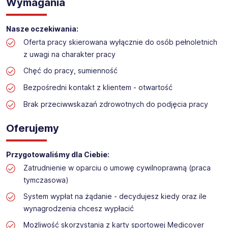
Wymagania
stanowisko:
Wykładanie towaru w sklepie sportowym
Nasze oczekiwania:
Lokalizacja: Bielsko-Biała (Stare Bielsko)
Oferta pracy skierowana wyłącznie do osób pełnoletnich
z uwagi na charakter pracy
Chęć do pracy, sumienność
Bezpośredni kontakt z klientem - otwartość
Brak przeciwwskazań zdrowotnych do podjęcia pracy
Oferujemy
Przygotowaliśmy dla Ciebie:
Zatrudnienie w oparciu o umowę cywilnoprawną (praca
tymczasowa)
System wypłat na żądanie - decydujesz kiedy oraz ile
wynagrodzenia chcesz wypłacić
Możliwość skorzystania z karty sportowej Medicover