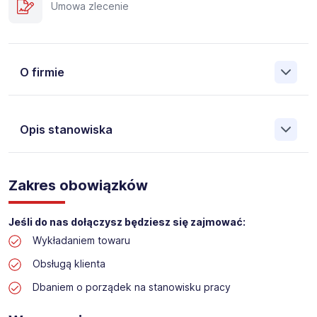
Umowa zlecenie
O firmie
Opis stanowiska
Założona w 2001 Agencja Pracy Tymczasowej, Agencja
Pośrednictwa Pracy i Doradztwa Personalnego Work &
Zakres obowiązków
Profit jest obecnie jedną z największych niezależnych
polskich agencji zatrudnienia. W ciągu wielu lat naszej
działalności daliśmy pracę przeszło 50 000 pracowników
Jeśli do nas dołączysz będziesz się zajmować:
w całym kraju. Skutecznie znajdujemy pracowników dla
Wykładaniem towaru
największych firm, jak również małych rodzinnych
przedsiębiorstw w Polsce. Agencja jest wpisana pod nr
Obsługą klienta
396 w Krajowym Rejestrze Agencji Zatrudnienia.
Dbaniem o porządek na stanowisku pracy
Obecnie dla naszego Klienta, poszukujemy osób na