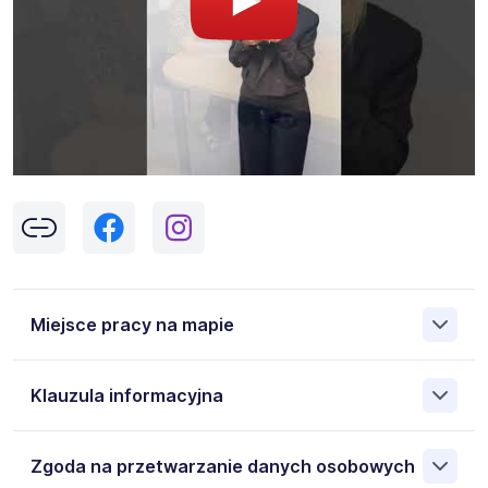
Miejsce pracy na mapie
Klauzula informacyjna
Pokaż
mapę
Klikając w przycisk „Wyślij” zgadzasz się na przetwarzanie
Zgoda na przetwarzanie danych osobowych
przez Work&Profit Sp. z o.o., ul. 11 Listopada 60-62, 43-