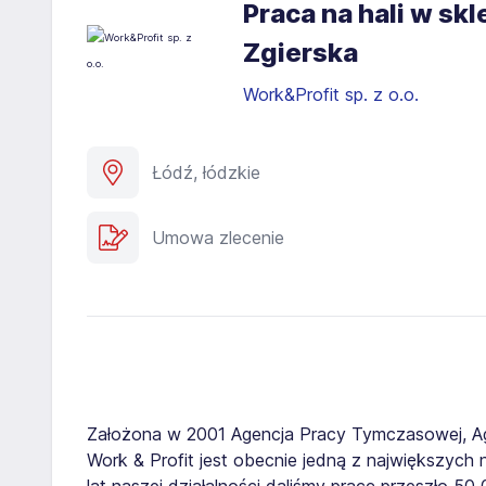
Praca na hali w sk
Zgierska
Work&Profit sp. z o.o.
Łódź, łódzkie
Umowa zlecenie
Założona w 2001 Agencja Pracy Tymczasowej, A
Work & Profit jest obecnie jedną z największych n
lat naszej działalności daliśmy pracę przeszło 5