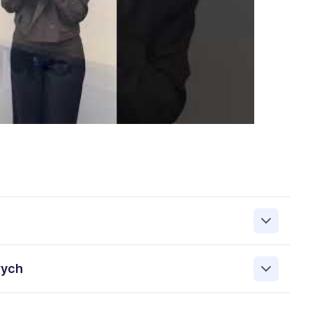
zanie przez Work&Profit Sp. z o.o., ul. 11 Listopada 60-62,
wych
 zgłoszeniu rekrutacyjnym w celu prowadzenia rekrutacji
asie możesz cofnąć zgodę, kontaktując się z nami pod
bowych przez Work & Profit Agencja Pracy Tymczasowej