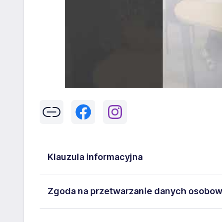
Klauzula informacyjna
Klikając w przycisk „Wyślij” zgadzasz się na przetwar
Zgoda na przetwarzanie danych osobo
43-300 Bielsko-Biała danych osobowych zawartych w
na stanowisko wskazane w ogłoszeniu. W każdym cz
Wyrażam zgodę na przetwarzanie moich danych oso