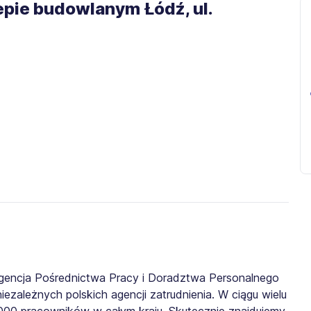
lepie budowlanym Łódź, ul.
gencja Pośrednictwa Pracy i Doradztwa Personalnego
iezależnych polskich agencji zatrudnienia. W ciągu wielu
0 000 pracowników w całym kraju. Skutecznie znajdujemy