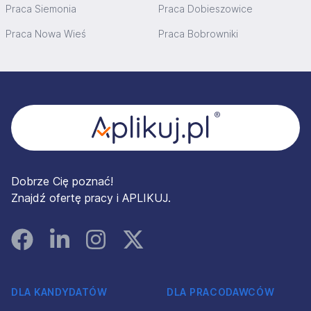
Praca Siemonia
Praca Dobieszowice
Praca Nowa Wieś
Praca Bobrowniki
Stopka
Dobrze Cię poznać!
Znajdź ofertę pracy i APLIKUJ.
Facebook
Linked In
Instagram
Instagram
DLA KANDYDATÓW
DLA PRACODAWCÓW