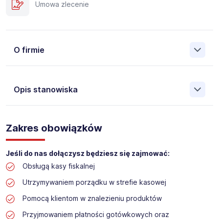
Umowa zlecenie
O firmie
Opis stanowiska
Założona w 2001 Agencja Pracy Tymczasowej, Agencja
Pośrednictwa Pracy i Doradztwa Personalnego Work &
Zakres obowiązków
Profit jest obecnie jedną z największych niezależnych
polskich agencji zatrudnienia. W ciągu wielu lat naszej
działalności daliśmy pracę przeszło 50 000 pracowników
Jeśli do nas dołączysz będziesz się zajmować:
w całym kraju. Skutecznie znajdujemy pracowników dla
Obsługą kasy fiskalnej
największych firm, jak również małych rodzinnych
przedsiębiorstw w Polsce. Agencja jest wpisana pod nr
Utrzymywaniem porządku w strefie kasowej
396 w Krajowym Rejestrze Agencji Zatrudnienia.
Pomocą klientom w znalezieniu produktów
Obecnie dla naszego Klienta, poszukujemy osób na
Przyjmowaniem płatności gotówkowych oraz
stanowisko: