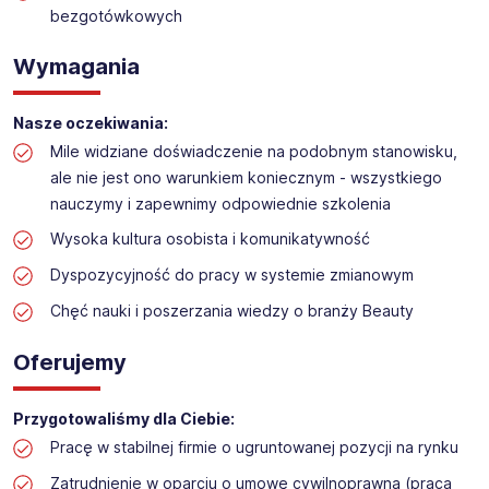
bezgotówkowych
Obsługa kasy i dokładanie towaru w drogerii
Lokalizacja: Dąbrowa Górnicza (różne lokalizacje)
Wymagania
Nasze oczekiwania:
Mile widziane doświadczenie na podobnym stanowisku,
ale nie jest ono warunkiem koniecznym - wszystkiego
nauczymy i zapewnimy odpowiednie szkolenia
Wysoka kultura osobista i komunikatywność
Dyspozycyjność do pracy w systemie zmianowym
Chęć nauki i poszerzania wiedzy o branży Beauty
Oferujemy
Przygotowaliśmy dla Ciebie:
Pracę w stabilnej firmie o ugruntowanej pozycji na rynku
Zatrudnienie w oparciu o umowę cywilnoprawną (praca