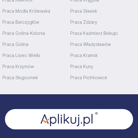
Praca Modła Królewska
Praca Sławsk
Praca Barczygłów
Praca Żdżary
Praca Golina-Kolonia
Praca Kazimierz Biskupi
Praca Golina
Praca Władysławów
Praca Lisiec Wielki
Praca Kramsk
Praca Krzymów
Praca Kuny
Praca Sługocinek
Praca Piotrkowice
Stopka