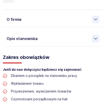
O firmie
Opis stanowiska
Założona w 2001 Agencja Pracy Tymczasowej, Agencja
Pośrednictwa Pracy i Doradztwa Personalnego Work &
Zakres obowiązków
Profit jest obecnie jedną z największych niezależnych
polskich agencji zatrudnienia. W ciągu wielu lat naszej
działalności daliśmy pracę przeszło 50 000 pracowników
Jeśli do nas dołączysz będziesz się zajmować:
w całym kraju. Skutecznie znajdujemy pracowników dla
Dbaniem o porządek na stanowisku pracy
największych firm, jak również małych rodzinnych
przedsiębiorstw w Polsce. Agencja jest wpisana pod nr
Wykładaniem towaru
396 w Krajowym Rejestrze Agencji Zatrudnienia.
Przywożeniem, wywożeniem towarów
Obecnie dla naszego Klienta, poszukujemy osób na
Czynnościami porządkowymi na hali
stanowisko: