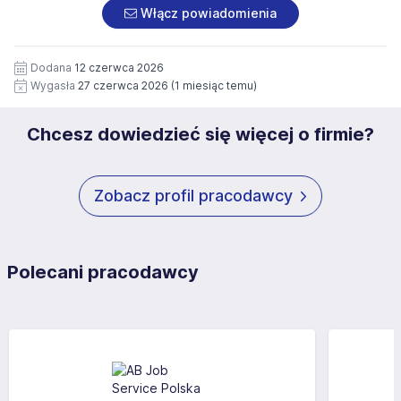
załączonych dokumentach aplikacyjnych (w tym
pod numerem 33 816 64 09 lub pisemnie na adres
Włącz powiadomienia
wizerunku), na potrzeby przyszłych rekrutacji przez okres
siedziby administratora.
12 miesięcy. Zgoda jest dobrowolna i może być w każdym
Pełną treść Klauzuli znajdzie Pan/Pani pod adresem:
czasie wycofana.
Dodana
12 czerwca 2026
https://www.workprofit.pl/klauzula-informacyjna.html
Wygasła
27 czerwca 2026
(1 miesiąc temu)
Chcesz dowiedzieć się więcej o firmie?
Zobacz profil pracodawcy
Polecani pracodawcy