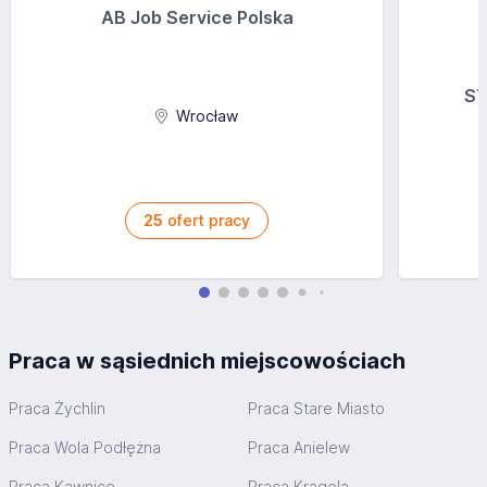
AB Job Service Polska
ST
Wrocław
25
ofert pracy
Praca w sąsiednich miejscowościach
Praca Żychlin
Praca Stare Miasto
Praca Wola Podłężna
Praca Anielew
Praca Kawnice
Praca Krągola