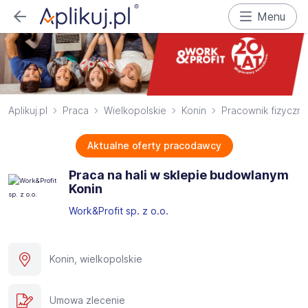
Menu
Aplikuj.pl
Praca
Wielkopolskie
Konin
Pracownik fizyczny
Aktualne oferty pracodawcy
Praca na hali w sklepie budowlanym
Konin
Work&Profit sp. z o.o.
Konin, wielkopolskie
Umowa zlecenie