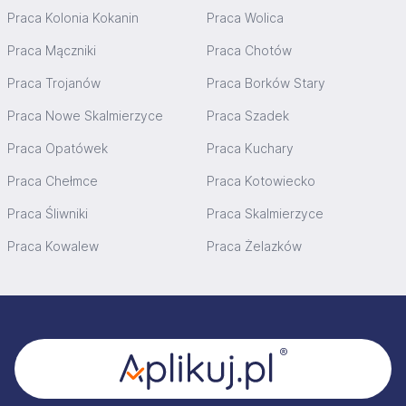
Praca Kolonia Kokanin
Praca Wolica
Praca Mączniki
Praca Chotów
Praca Trojanów
Praca Borków Stary
Praca Nowe Skalmierzyce
Praca Szadek
Praca Opatówek
Praca Kuchary
Praca Chełmce
Praca Kotowiecko
Praca Śliwniki
Praca Skalmierzyce
Praca Kowalew
Praca Żelazków
Stopka