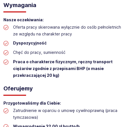
Wymagania
Praca na hali w sklepie budowlanym
Lokalizacja: Kalisz
Nasze oczekiwania:
Oferta pracy skierowana wyłącznie do osób pełnoletnich
ze względu na charakter pracy
Dyspozycyjność
Chęć do pracy, sumienność
Praca o charakterze fizycznym, ręczny transport
ciężarów zgodnie z przepisami BHP (o masie
przekraczającej 20 kg)
Oferujemy
Przygotowaliśmy dla Ciebie:
Zatrudnienie w oparciu o umowę cywilnoprawną (praca
tymczasowa)
Wynagrodzenie 32,00 zł brutto/h