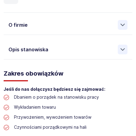
O firmie
Opis stanowiska
Założona w 2001 Agencja Pracy Tymczasowej, Agencja
Pośrednictwa Pracy i Doradztwa Personalnego Work &
Zakres obowiązków
Profit jest obecnie jedną z największych niezależnych
polskich agencji zatrudnienia. W ciągu wielu lat naszej
działalności daliśmy pracę przeszło 50 000 pracowników
Jeśli do nas dołączysz będziesz się zajmować:
w całym kraju. Skutecznie znajdujemy pracowników dla
Dbaniem o porządek na stanowisku pracy
największych firm, jak również małych rodzinnych
przedsiębiorstw w Polsce. Agencja jest wpisana pod nr
Wykładaniem towaru
396 w Krajowym Rejestrze Agencji Zatrudnienia.
Przywożeniem, wywożeniem towarów
Czynnościami porządkowymi na hali
Obecnie dla naszego Klienta, poszukujemy osób na
stanowisko: