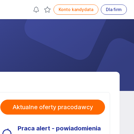
Konto kandydata
Dla firm
Aktualne oferty pracodawcy
Praca alert - powiadomienia