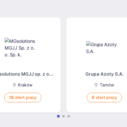
możliwia wszystkim sygnalistom Spółki dokonywanie
iałaniami odwetowymi mogącymi być następstwem takiego
głoszenia, pod warunkiem, że miał uzasadnione podstawy
ia jest prawdziwa w momencie dokonywania zgłoszenia i że
olutions MGJJ sp. z o....
Grupa Azoty S.A.
Kraków
Tarnów
18
ofert pracy
9
ofert pracy
 dokonujący zgłoszenia niepoważnego lub zgłoszenia
nie przewidzianej w Procedurze. Takiej ochronie nie
niu zgłoszeń podają celowo i świadomie błędne lub