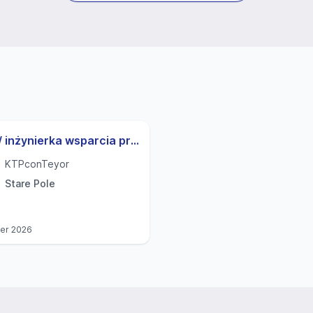
zowych elementów prawidłowego i bezpiecznego
ntyfikowanie nieprawidłowości w działalności Spółki i
Inżynier / inżynierka wsparcia produkcji
aniczania ryzyka na wszystkich poziomach organizacyjnych
aby w duchu zrównoważonego rozwoju stworzyć trwałą
KTPconTeyor
 również osób współpracujących ze Spółką, poprzez ich
Stare Pole
promuje zaufanie, uczciwość i szacunek, którymi kierujemy
spółpracujących z nami osób, co zawiera się w naszym haśle
ier 2026