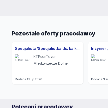
conTeyor Poland Sp. z o.o.
Pozostałe oferty pracodawcy
Proces przyjmowania zgłoszeń jest jednym z kluc
zarządzania Spółką, którego jednym z celów jest ide
Specjalista/Specjalistka ds. kalkulacji cen
podejmowanie działań w celu ich eliminowania i ogr
Spółki. Niniejsza procedura została ustanowiona, 
KTPconTeyor
wartość dla pracujących w Spółce pracowników, jak
Międzyrzecze Dolne
rozwój i docenienie. Kultura korporacyjna w Spółce 
się w naszych działaniach. Dotyczy to wszystkich w
Dodana
13 lip 2026
Dodana
3 s
One conTeyor!
Polecani pracodawcy