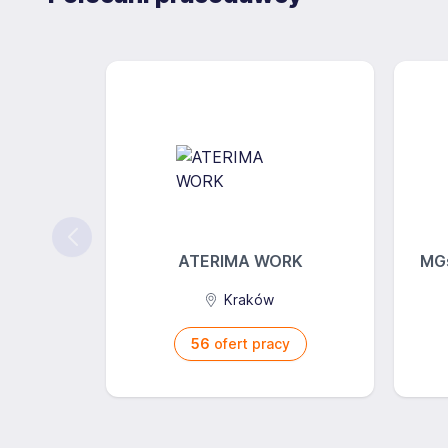
Wdrożony w Spółce proces przyjmowania zgłoszeń u
zgłoszeń w sposób zapewniający ochronę przed dz
zgłoszenia.
Sygnalista podlega ochronie od chwili dokonania z
sądzić, że informacja będąca przedmiotem zgłoszen
ATERIMA WORK
MGs
stanowi informację o naruszeniu prawa.
Kraków
56
ofert pracy
Sygnalista dokonujący zgłoszenia w złej wierze lub
stanowiącego w istocie nadużycie nie podlega ochro
podlegają również sygnaliści, którzy przy dokonywa