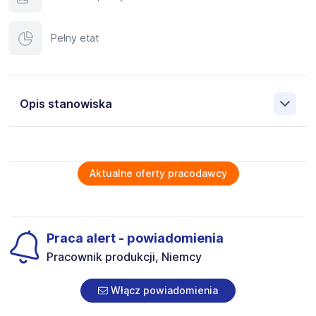
Pełny etat
Opis stanowiska
Chcesz zostać częścią dynamicznego i innowacyjnego
zespołu?W takim razie nasza oferta jest dla Ciebie
idealna! Nasz klient to renomowany producent
Aktualne oferty pracodawcy
transformatorów średniego, niskiego i wysokiego
napięcia, szyn prądowych, elementów z żywicą
epoksydową oraz elektronicznych transformatorów
pomiarowych i czujników.Zdobądź pracę w
Praca alert - powiadomienia
przyszłościowej branży!
Pracownik produkcji w dziale nawijania (m/k/n) okolice
Pracownik produkcji, Niemcy
Drezna
Włącz powiadomienia
Obowiązki
Nadzór i obsługa maszyn produkcyjnych / maszyn do