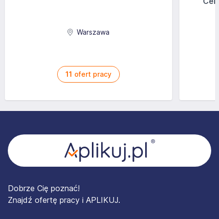
+ premia bożonarodzeniowa + składki na pracownicze
Cen
ubezpieczenie emerytalne + darmowa odzież robocza +
cotygodniowe zaliczki
Aplikuj
Warszawa
11
ofert pracy
Stopka
Dobrze Cię poznać!
Znajdź ofertę pracy i APLIKUJ.