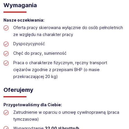
Praca na hali w sklepie budowlanym
Wymagania
Lokalizacja: Rumia
Nasze oczekiwania:
Oferta pracy skierowana wyłącznie do osób pełnoletnich
ze względu na charakter pracy
Dyspozycyjność
Chęć do pracy, sumienność
Praca o charakterze fizycznym, ręczny transport
ciężarów zgodnie z przepisami BHP (o masie
przekraczającej 20 kg)
Oferujemy
Przygotowaliśmy dla Ciebie:
Zatrudnienie w oparciu o umowę cywilnoprawną (praca
tymczasowa)
Wynagrodzenie
32,00 zł brutto/h