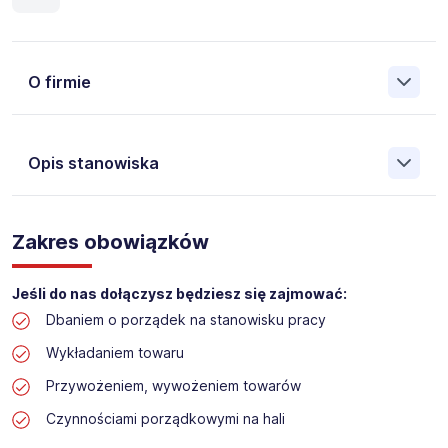
O firmie
Opis stanowiska
Założona w 2001 Agencja Pracy Tymczasowej, Agencja
Pośrednictwa Pracy i Doradztwa Personalnego Work &
Zakres obowiązków
Profit jest obecnie jedną z największych niezależnych
polskich agencji zatrudnienia. W ciągu wielu lat naszej
działalności daliśmy pracę przeszło 50 000 pracowników
Jeśli do nas dołączysz będziesz się zajmować:
w całym kraju. Skutecznie znajdujemy pracowników dla
Dbaniem o porządek na stanowisku pracy
największych firm, jak również małych rodzinnych
przedsiębiorstw w Polsce. Agencja jest wpisana pod nr
Wykładaniem towaru
396 w Krajowym Rejestrze Agencji Zatrudnienia.
Przywożeniem, wywożeniem towarów
Obecnie dla naszego Klienta, poszukujemy osób na
Czynnościami porządkowymi na hali
stanowisko: