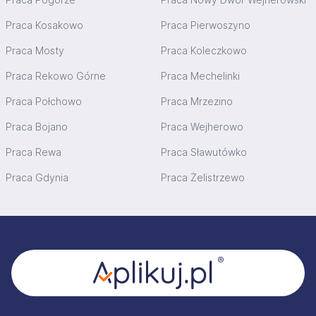
Praca Kosakowo
Praca Pierwoszyno
Praca Mosty
Praca Koleczkowo
Praca Rekowo Górne
Praca Mechelinki
Praca Połchowo
Praca Mrzezino
Praca Bojano
Praca Wejherowo
Praca Rewa
Praca Sławutówko
Praca Gdynia
Praca Żelistrzewo
Stopka