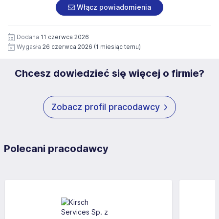
załączonych dokumentach aplikacyjnych (w tym
pod numerem 33 816 64 09 lub pisemnie na adres
Włącz powiadomienia
wizerunku), na potrzeby przyszłych rekrutacji przez okres
siedziby administratora.
12 miesięcy. Zgoda jest dobrowolna i może być w każdym
Pełną treść Klauzuli znajdzie Pan/Pani pod adresem:
czasie wycofana.
Dodana
11 czerwca 2026
https://www.workprofit.pl/klauzula-informacyjna.html
Wygasła
26 czerwca 2026
(1 miesiąc temu)
Chcesz dowiedzieć się więcej o firmie?
Zobacz profil pracodawcy
Polecani pracodawcy