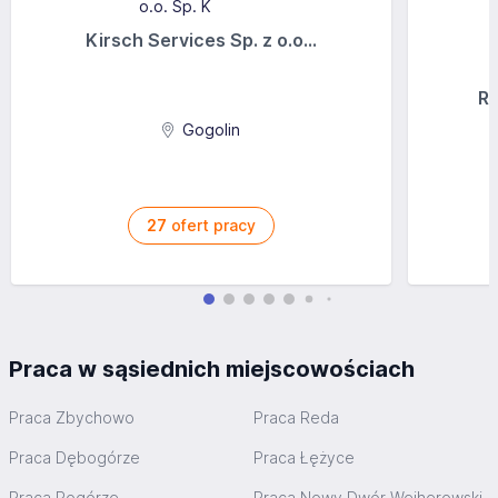
Kirsch Services Sp. z o.o...
Ra
Gogolin
27
ofert pracy
Praca w sąsiednich miejscowościach
Praca Zbychowo
Praca Reda
Praca Dębogórze
Praca Łężyce
Praca Pogórze
Praca Nowy Dwór Wejherowski