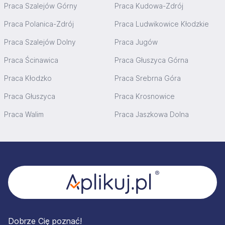
Praca Szalejów Górny
Praca Kudowa-Zdrój
Praca Polanica-Zdrój
Praca Ludwikowice Kłodzkie
Praca Szalejów Dolny
Praca Jugów
Praca Ścinawica
Praca Głuszyca Górna
Praca Kłodzko
Praca Srebrna Góra
Praca Głuszyca
Praca Krosnowice
Praca Walim
Praca Jaszkowa Dolna
Stopka
Dobrze Cię poznać!