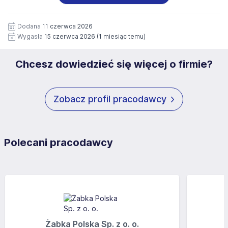
wizerunku), na potrzeby przyszłych rekrutacji przez okres
siedziby administratora.
12 miesięcy. Zgoda jest dobrowolna i może być w każdym
Pełną treść Klauzuli znajdzie Pan/Pani pod adresem:
czasie wycofana.
Dodana
11 czerwca 2026
https://www.workprofit.pl/klauzula-informacyjna.html
Wygasła
15 czerwca 2026
(1 miesiąc temu)
Chcesz dowiedzieć się więcej o firmie?
Zobacz profil pracodawcy
Polecani pracodawcy
Żabka Polska Sp. z o. o.