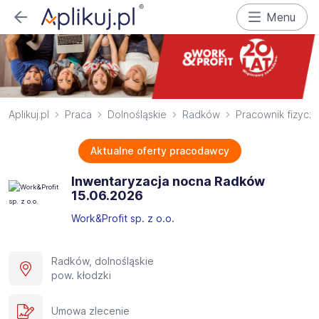
Menu
Aplikuj.pl
Praca
Dolnośląskie
Radków
Pracownik fizycz
Aktualne oferty pracodawcy
Inwentaryzacja nocna Radków
15.06.2026​
Work&Profit sp. z o.o.
Radków, dolnośląskie
pow. kłodzki
Umowa zlecenie