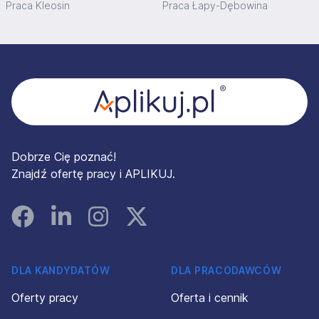
Praca Kleosin
Praca Łapy-Dębowina
Stopka
Dobrze Cię poznać!
Znajdź ofertę pracy i APLIKUJ.
Facebook
Linked In
Instagram
Instagram
DLA KANDYDATÓW
DLA PRACODAWCÓW
Oferty pracy
Oferta i cennik