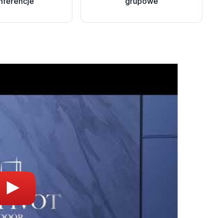
nferencje
grupowe