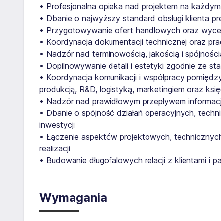
• Profesjonalna opieka nad projektem na każdym e
• Dbanie o najwyższy standard obsługi klienta p
• Przygotowywanie ofert handlowych oraz wycen
• Koordynacja dokumentacji technicznej oraz pr
• Nadzór nad terminowością, jakością i spójnością 
• Dopilnowywanie detali i estetyki zgodnie ze st
• Koordynacja komunikacji i współpracy pomiędzy
produkcją, R&D, logistyką, marketingiem oraz ksi
• Nadzór nad prawidłowym przepływem informacji 
• Dbanie o spójność działań operacyjnych, tec
inwestycji
• Łączenie aspektów projektowych, technicznych
realizacji
• Budowanie długofalowych relacji z klientami i p
Wymagania