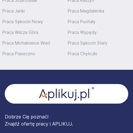
Praca Józefosław
Praca Raszyn
Praca Janki
Praca Magdalenka
Praca Sękocin Nowy
Praca Puchały
Praca Wilcza Góra
Praca Wypędy
Praca Michałowice-Wieś
Praca Sękocin Stary
Praca Piaseczno
Praca Chyliczki
Stopka
Dobrze Cię poznać!
Znajdź ofertę pracy i APLIKUJ.