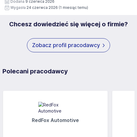
Dodana
9 czerwca 2026
https://www.workprofit.pl/klauzula-informacyjna.html
Wygasła
24 czerwca 2026
(1 miesiąc temu)
Chcesz dowiedzieć się więcej o firmie?
Zobacz profil pracodawcy
Polecani pracodawcy
RedFox Automotive