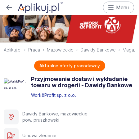
Menu
Aplikuj.pl
Praca
Mazowieckie
Dawidy Bankowe
Magazy
Aktualne oferty pracodawcy
Przyjmowanie dostaw i wykładanie
towaru w drogerii - Dawidy Bankowe
Work&Profit sp. z o.o.
Dawidy Bankowe, mazowieckie
pow. pruszkowski
Umowa zlecenie