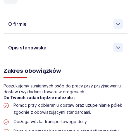
O firmie
Opis stanowiska
Założona w 2001 Agencja Pracy Tymczasowej, Agencja
Pośrednictwa Pracy i Doradztwa Personalnego Work &
Zakres obowiązków
Profit jest obecnie jedną z największych niezależnych
polskich agencji zatrudnienia. W ciągu wielu lat naszej
działalności daliśmy pracę przeszło 50 000 pracowników
Poszukujemy sumiennych osób do pracy przy przyjmowaniu
w całym kraju. Skutecznie znajdujemy pracowników dla
dostaw i wykładaniu towaru w drogeriach.
największych firm, jak również małych rodzinnych
Do Twoich zadań będzie należało :
przedsiębiorstw w Polsce. Agencja jest wpisana pod nr
Pomoc przy odbieraniu dostaw oraz uzupełnianie półek
396 w Krajowym Rejestrze Agencji Zatrudnienia.
zgodnie z obowiązującymi standardami.
Obecnie dla naszego Klienta, poszukujemy osób na
Obsługa wózka transportowego dolly
stanowisko: