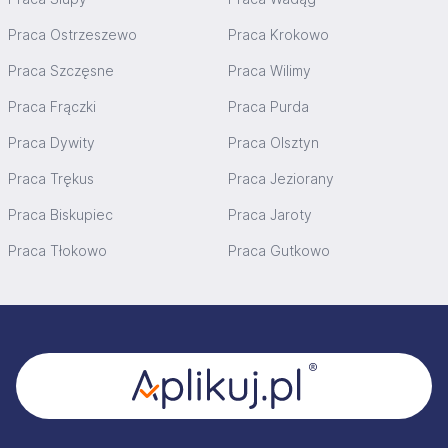
Praca Ostrzeszewo
Praca Krokowo
Praca Szczęsne
Praca Wilimy
Praca Frączki
Praca Purda
Praca Dywity
Praca Olsztyn
Praca Trękus
Praca Jeziorany
Praca Biskupiec
Praca Jaroty
Praca Tłokowo
Praca Gutkowo
Stopka