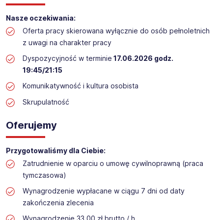
Praca przy inwentaryzacji
Nasze oczekiwania:
Lokalizacja: Barczewo (termin: 17.06.2026)​​
Oferta pracy skierowana wyłącznie do osób pełnoletnich
z uwagi na charakter pracy
Dyspozycyjność w terminie
17.06.2026 godz.
19:45/21:15
Komunikatywność i kultura osobista
Skrupulatność
Oferujemy
Przygotowaliśmy dla Ciebie:
Zatrudnienie w oparciu o umowę cywilnoprawną (praca
tymczasowa)
Wynagrodzenie wypłacane w ciągu 7 dni od daty
zakończenia zlecenia
Wynagrodzenie 33,00 zł brutto / h