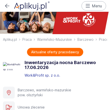
Menu
Aplikuj.pl
Praca
Warmińsko-Mazurskie
Barczewo
Pracow
Aktualne oferty pracodawcy
Inwentaryzacja nocna Barczewo
17.06.2026​
Work&Profit sp. z o.o.
Barczewo, warmińsko-mazurskie
pow. olsztyński
Umowa zlecenie