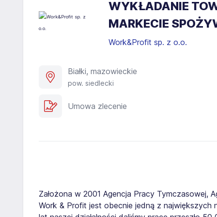
WYKŁADANIE TOWA
MARKECIE SPOŻYW
Work&Profit sp. z o.o.
Białki, mazowieckie
pow. siedlecki
Umowa zlecenie
Założona w 2001 Agencja Pracy Tymczasowej, A
Work & Profit jest obecnie jedną z największych n
lat naszej działalności daliśmy pracę przeszło 5