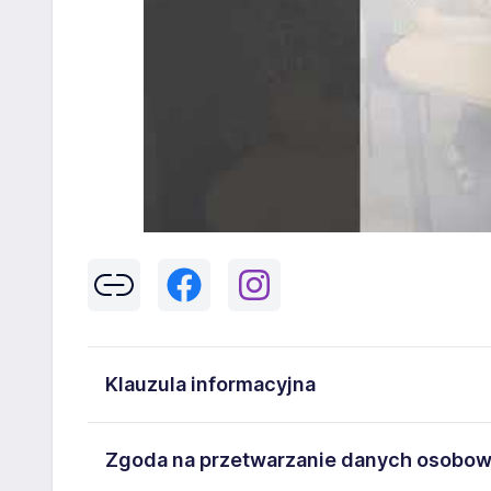
Klauzula informacyjna
Klikając w przycisk „Wyślij” zgadzasz się na przetwar
Zgoda na przetwarzanie danych osobo
43-300 Bielsko-Biała danych osobowych zawartych w