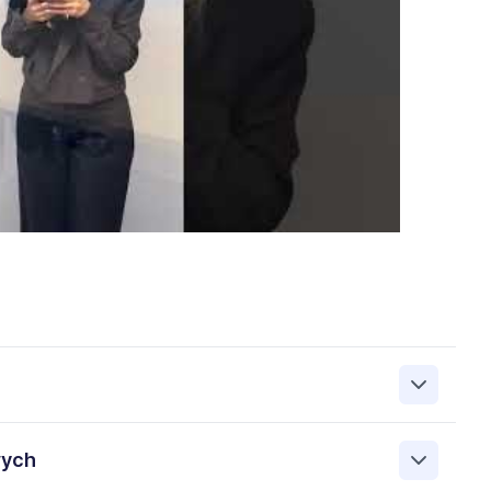
zanie przez Work&Profit Sp. z o.o., ul. 11 Listopada 60-62,
wych
 zgłoszeniu rekrutacyjnym w celu prowadzenia rekrutacji