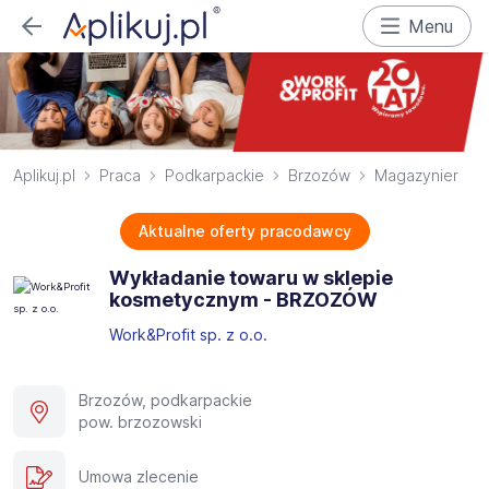
Menu
Aplikuj.pl
Praca
Podkarpackie
Brzozów
Magazynier
Aktualne oferty pracodawcy
Wykładanie towaru w sklepie
kosmetycznym - BRZOZÓW​
Work&Profit sp. z o.o.
Brzozów, podkarpackie
pow. brzozowski
Umowa zlecenie