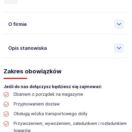
O firmie
Opis stanowiska
Założona w 2001 Agencja Pracy Tymczasowej, Agencja
Pośrednictwa Pracy i Doradztwa Personalnego Work &
Zakres obowiązków
Profit jest obecnie jedną z największych niezależnych
polskich agencji zatrudnienia. W ciągu wielu lat naszej
działalności daliśmy pracę przeszło 50 000 pracowników
Jeśli do nas dołączysz będziesz się zajmować:
w całym kraju. Skutecznie znajdujemy pracowników dla
Dbaniem o porządek na magazynie
największych firm, jak również małych rodzinnych
przedsiębiorstw w Polsce. Agencja jest wpisana pod nr
Przyjmowaniem dostaw
396 w Krajowym Rejestrze Agencji Zatrudnienia.
Obsługą wózka transportowego dolly
Przywożeniem, wywożeniem, załadunkiem i rozładunkiem
Obecnie dla naszego Klienta, poszukujemy osób na
stanowisko:
towarów