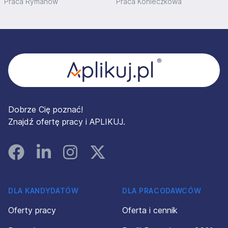
Praca Rymanów
Praca Konieczkowa
Stopka
Dobrze Cię poznać!
Znajdź ofertę pracy i APLIKUJ.
Facebook
Linked In
Instagram
Instagram
DLA KANDYDATÓW
DLA PRACODAWCÓW
Oferty pracy
Oferta i cennik