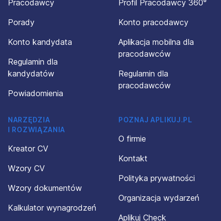
Pracodawcy
Profil Pracodawcy 360°
Porady
Konto pracodawcy
Konto kandydata
Aplikacja mobilna dla
pracodawców
Regulamin dla
kandydatów
Regulamin dla
pracodawców
Powiadomienia
NARZĘDZIA
POZNAJ APLIKUJ.PL
I ROZWIĄZANIA
O firmie
Kreator CV
Kontakt
Wzory CV
Polityka prywatności
Wzory dokumentów
Organizacja wydarzeń
Kalkulator wynagrodzeń
Aplikuj Check